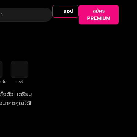
สมัคร
แอป
PREMIUM
งฉัน
แชร์
้งตัว! เตรียม
อนาคตคุณได้!