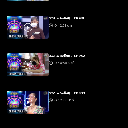
ดวลเพลงชิงทุน EP931
0:42:51 นาที
ดวลเพลงชิงทุน EP932
0:40:56 นาที
ดวลเพลงชิงทุน EP933
0:42:33 นาที