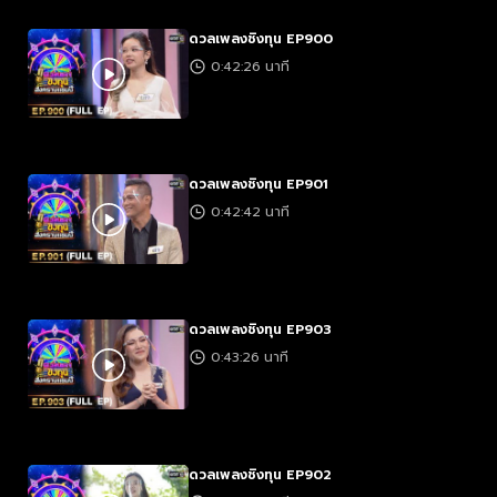
ดวลเพลงชิงทุน EP900
0:42:26 นาที
ดวลเพลงชิงทุน EP901
0:42:42 นาที
ดวลเพลงชิงทุน EP903
0:43:26 นาที
ดวลเพลงชิงทุน EP902