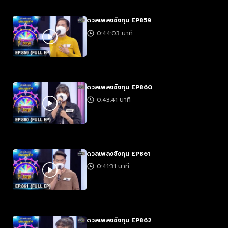
ดวลเพลงชิงทุน EP859
0:44:03 นาที
ดวลเพลงชิงทุน EP860
0:43:41 นาที
ดวลเพลงชิงทุน EP861
0:41:31 นาที
ดวลเพลงชิงทุน EP862