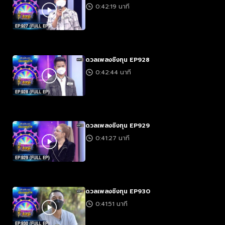
0:42:19 นาที
ดวลเพลงชิงทุน EP928
0:42:44 นาที
ดวลเพลงชิงทุน EP929
0:41:27 นาที
ดวลเพลงชิงทุน EP930
0:41:51 นาที