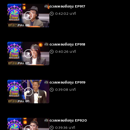
ดวลเพลงชิงทุน EP917
0:42:02 นาที
ดวลเพลงชิงทุน EP918
0:40:26 นาที
ดวลเพลงชิงทุน EP919
0:39:08 นาที
ดวลเพลงชิงทุน EP920
0:39:36 นาที