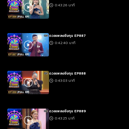
0:43:26 นาที
ดวลเพลงชิงทุน EP887
0:42:40 นาที
ดวลเพลงชิงทุน EP888
0:43:03 นาที
ดวลเพลงชิงทุน EP889
0:43:25 นาที