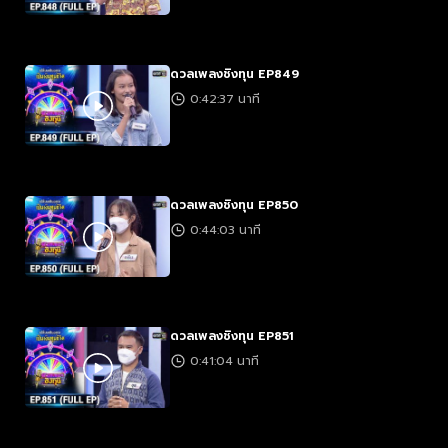
ดวลเพลงชิงทุน EP849
0:42:37 นาที
ดวลเพลงชิงทุน EP850
0:44:03 นาที
ดวลเพลงชิงทุน EP851
0:41:04 นาที