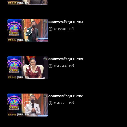
ดวลเพลงชิงทุน EP914
0:39:48 นาที
ดวลเพลงชิงทุน EP915
0:42:44 นาที
ดวลเพลงชิงทุน EP916
0:40:25 นาที