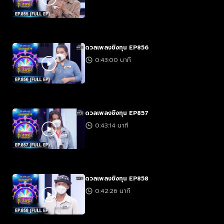
ดวลเพลงชิงทุน EP856
0:43:00 นาที
ดวลเพลงชิงทุน EP857
0:43:14 นาที
ดวลเพลงชิงทุน EP858
0:42:26 นาที