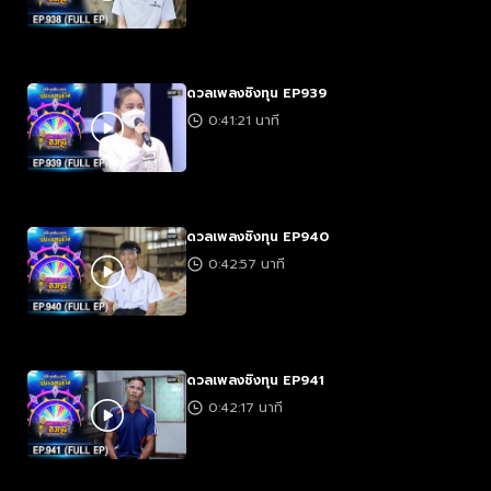
ดวลเพลงชิงทุน EP939
0:41:21 นาที
ดวลเพลงชิงทุน EP940
0:42:57 นาที
ดวลเพลงชิงทุน EP941
0:42:17 นาที