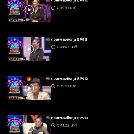
ดวลเพลงชิงทุน EP910
0:39:51 นาที
ดวลเพลงชิงทุน EP911
0:41:47 นาที
ดวลเพลงชิงทุน EP912
0:39:51 นาที
ดวลเพลงชิงทุน EP913
0:41:22 นาที