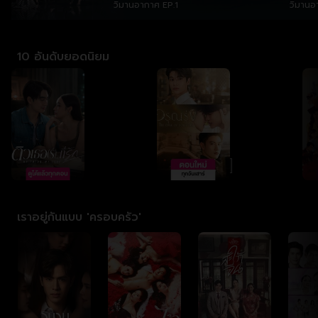
วิมานอากาศ EP.1
วิมานอ
10 อันดับยอดนิยม
เราอยู่กันแบบ 'ครอบครัว'