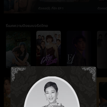
...ที่รัก
ติวเธอ(ร์)...ที่รัก EP.1
ติวเธอ(ร
รีเมคความปังแบบจริตไทย