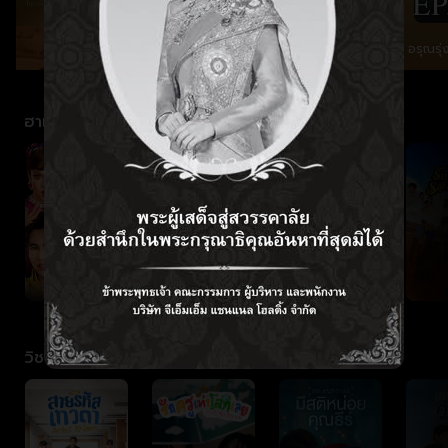
ง
อรุณรุ่ง EP.1
อรุณรุ่
ฮาเข้าเส้น
วิชาสาววาย101