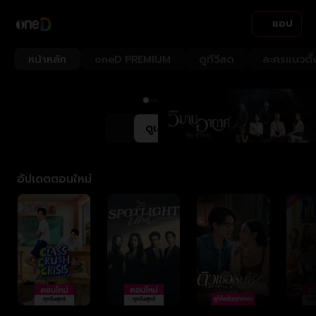
แอป
หน้าหลัก
oneD PREMIUM
ดูทีวีสด
ละครแนวตั้
ดูเลย
อัปเดตตอนใหม่