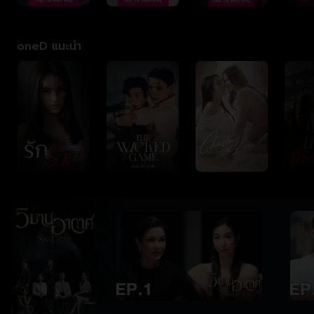
oneD แนะนำ
stle Thailand วิมาน