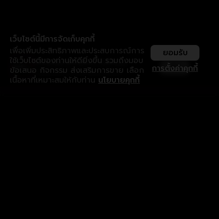
เว็บไซต์นี้มีการจัดเก็บคุกกี้
เพื่อเพิ่มประสิทธิภาพและประสบการณ์การ
ยอมรับ
ใช้เว็บไซต์ของท่านให้ดียิ่งขึ้น รวมถึงมอบ
ใช้งานแอป ลื่นไหลกว่า ไม่มีสะดุด
เปิด
การตั้งค่าคุกกี้
ข้อเสนอ กิจกรรม ส่งเสริมการขาย เลือก
ดาวน์โหลดแอปเพื่อการรับชมที่ดีกว่า
เนื้อหาที่เหมาะสมให้กับท่าน
นโยบายคุกกี้
รับประสบการณ์ที่ดีที่สุดบนแอป
ภาษาไทย
คำถามที่พบบ่อย
แจ้งปัญหาการใช้งาน
ข้อกำหนดและเงื่อนไขการใช้งาน