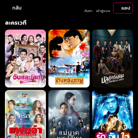
กลับ
แอป
ค้นหา
เข้าสู่ระบบ
ละครเวที