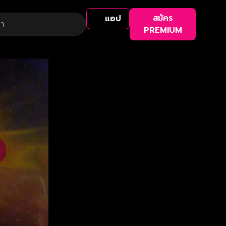
สมัคร
แอป
PREMIUM