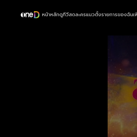
หน้าหลัก
ดูทีวีสด
ละครแนวตั้ง
รายการของฉัน
เพ