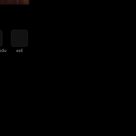
งฉัน
แชร์