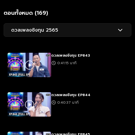
ตอนทั้งหมด (169)
ดวลเพลงชิงทุน 2565
ดวลเพลงชิงทุน EP843
0:41:15 นาที
ดวลเพลงชิงทุน EP844
0:40:37 นาที
ดวลเพลงชิงทุน EP845