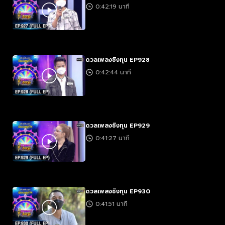
0:42:19 นาที
ดวลเพลงชิงทุน EP928
0:42:44 นาที
ดวลเพลงชิงทุน EP929
0:41:27 นาที
ดวลเพลงชิงทุน EP930
0:41:51 นาที