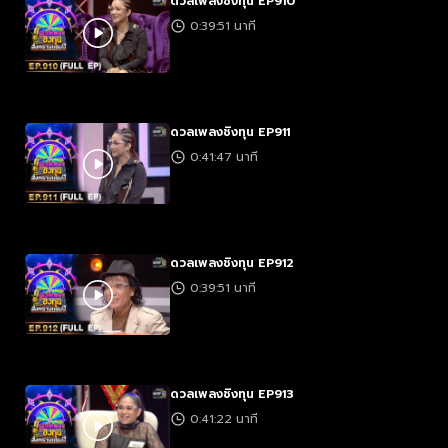
ดวลเพลงชิงทุน EP910
0:39:51 นาที
ดวลเพลงชิงทุน EP911
0:41:47 นาที
ดวลเพลงชิงทุน EP912
0:39:51 นาที
ดวลเพลงชิงทุน EP913
0:41:22 นาที