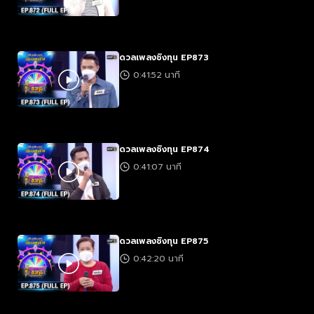
ดวลเพลงชิงทุน EP873
0:41:52 นาที
ดวลเพลงชิงทุน EP874
0:41:07 นาที
ดวลเพลงชิงทุน EP875
0:42:20 นาที