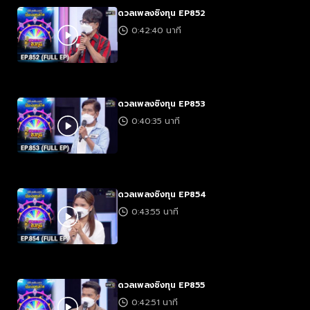
ดวลเพลงชิงทุน EP852
0:42:40 นาที
ดวลเพลงชิงทุน EP853
0:40:35 นาที
ดวลเพลงชิงทุน EP854
0:43:55 นาที
ดวลเพลงชิงทุน EP855
0:42:51 นาที