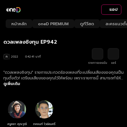
แอป
Playback
/
Mute
หน้าหลัก
oneD PREMIUM
ดูทีวีสด
ละครแนวตั้
Loaded
:
Rate
2.11%
ดวลเพลงชิงทุน EP942
ท
2022
0:42:41 นาที
รายการของฉัน
แชร์
"ดวลเพลงชิงทุน" รายการประกวดร้องเพลงที่จะเปลี่ยนเสียงของคุณเป็น
ทุนตั้งตัว! เตรียมเสียงของคุณไว้ให้พร้อม เพราะรายการนี้ สามารถทำให้
เสียงของคุณต่อยอดอนาคตคุณได้!
ดูเพิ่มเติม
ครูสลา คุณวุฒิ
ภคชนก์ โวอ่อนศรี