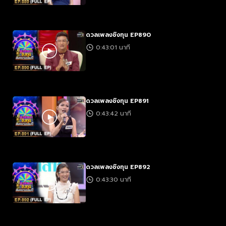
ดวลเพลงชิงทุน EP890
0:43:01 นาที
ดวลเพลงชิงทุน EP891
0:43:42 นาที
ดวลเพลงชิงทุน EP892
0:43:30 นาที