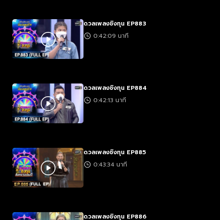
ดวลเพลงชิงทุน EP883
0:42:09 นาที
ดวลเพลงชิงทุน EP884
0:42:13 นาที
ดวลเพลงชิงทุน EP885
0:43:34 นาที
ดวลเพลงชิงทุน EP886