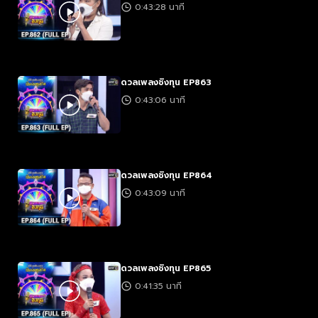
0:43:28 นาที
ดวลเพลงชิงทุน EP863
0:43:06 นาที
ดวลเพลงชิงทุน EP864
0:43:09 นาที
ดวลเพลงชิงทุน EP865
0:41:35 นาที