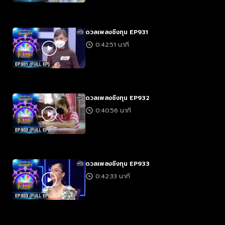
ดวลเพลงชิงทุน EP931
0:42:51 นาที
ดวลเพลงชิงทุน EP932
0:40:56 นาที
ดวลเพลงชิงทุน EP933
0:42:33 นาที