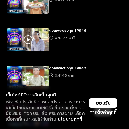
0:42:09 นาที
ดวลเพลงชิงทุน EP946
0:42:28 นาที
ดวลเพลงชิงทุน EP947
0:41:48 นาที
เว็บไซต์นี้มีการจัดเก็บคุกกี้
เพื่อเพิ่มประสิทธิภาพและประสบการณ์การ
ยอมรับ
ดวลเพลงชิงทุน EP948
ใช้เว็บไซต์ของท่านให้ดียิ่งขึ้น รวมถึงมอบ
ใช้งานแอป ลื่นไหลกว่า ไม่มีสะดุด
เปิด
การตั้งค่าคุกกี้
ข้อเสนอ กิจกรรม ส่งเสริมการขาย เลือก
0:42:23 นาที
ดาวน์โหลดแอปเพื่อการรับชมที่ดีกว่า
เนื้อหาที่เหมาะสมให้กับท่าน
นโยบายคุกกี้