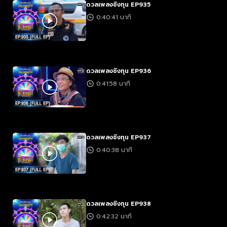
ดวลเพลงชิงทุน EP935
0:40:41 นาที
ดวลเพลงชิงทุน EP936
0:41:58 นาที
ดวลเพลงชิงทุน EP937
0:40:38 นาที
ดวลเพลงชิงทุน EP938
0:42:32 นาที