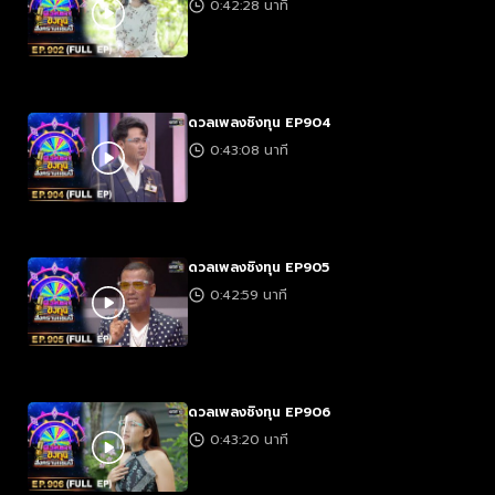
0:42:28 นาที
ดวลเพลงชิงทุน EP904
0:43:08 นาที
ดวลเพลงชิงทุน EP905
0:42:59 นาที
ดวลเพลงชิงทุน EP906
0:43:20 นาที