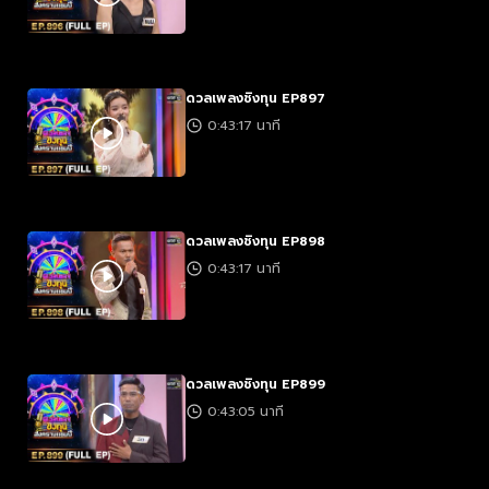
ดวลเพลงชิงทุน EP897
0:43:17 นาที
ดวลเพลงชิงทุน EP898
0:43:17 นาที
ดวลเพลงชิงทุน EP899
0:43:05 นาที