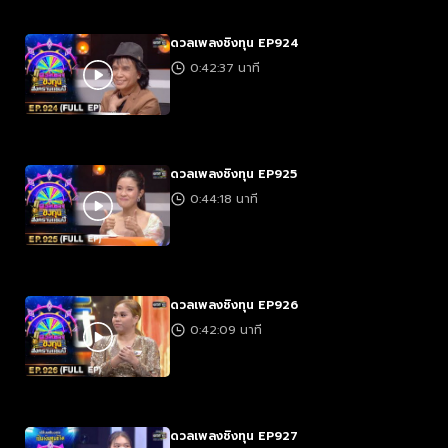
ดวลเพลงชิงทุน EP924
0:42:37 นาที
ดวลเพลงชิงทุน EP925
0:44:18 นาที
ดวลเพลงชิงทุน EP926
0:42:09 นาที
ดวลเพลงชิงทุน EP927