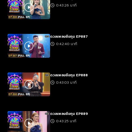
0:43:26 นาที
ดวลเพลงชิงทุน EP887
0:42:40 นาที
ดวลเพลงชิงทุน EP888
0:43:03 นาที
ดวลเพลงชิงทุน EP889
0:43:25 นาที