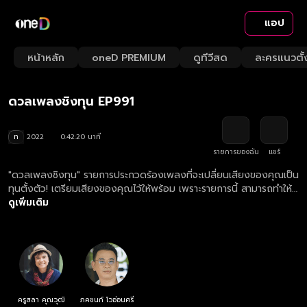
แอป
Playback
/
Mute
หน้าหลัก
oneD PREMIUM
ดูทีวีสด
ละครแนวตั้
Loaded
:
Rate
2.59%
ดวลเพลงชิงทุน EP991
ท
2022
0:42:20 นาที
รายการของฉัน
แชร์
"ดวลเพลงชิงทุน" รายการประกวดร้องเพลงที่จะเปลี่ยนเสียงของคุณเป็น
ทุนตั้งตัว! เตรียมเสียงของคุณไว้ให้พร้อม เพราะรายการนี้ สามารถทำให้
เสียงของคุณต่อยอดอนาคตคุณได้!
ดูเพิ่มเติม
ครูสลา คุณวุฒิ
ภคชนก์ โวอ่อนศรี