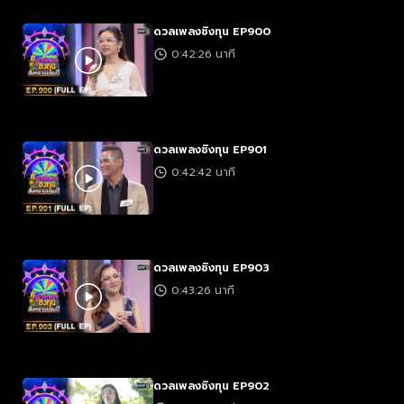
ดวลเพลงชิงทุน EP900
0:42:26 นาที
ดวลเพลงชิงทุน EP901
0:42:42 นาที
ดวลเพลงชิงทุน EP903
0:43:26 นาที
ดวลเพลงชิงทุน EP902