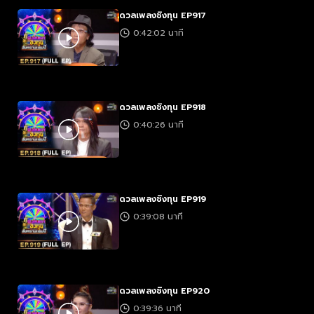
ดวลเพลงชิงทุน EP917
0:42:02 นาที
ดวลเพลงชิงทุน EP918
0:40:26 นาที
ดวลเพลงชิงทุน EP919
0:39:08 นาที
ดวลเพลงชิงทุน EP920
0:39:36 นาที