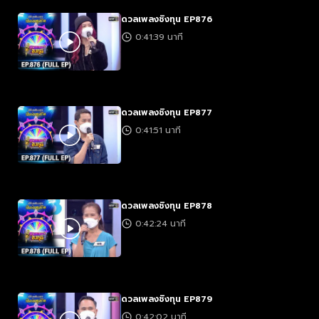
ดวลเพลงชิงทุน EP876
0:41:39 นาที
ดวลเพลงชิงทุน EP877
0:41:51 นาที
ดวลเพลงชิงทุน EP878
0:42:24 นาที
ดวลเพลงชิงทุน EP879
0:42:02 นาที