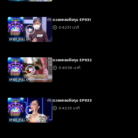
ดวลเพลงชิงทุน EP931
0:42:51 นาที
ดวลเพลงชิงทุน EP932
0:40:56 นาที
ดวลเพลงชิงทุน EP933
0:42:33 นาที