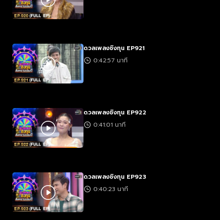
ดวลเพลงชิงทุน EP921
0:42:57 นาที
ดวลเพลงชิงทุน EP922
0:41:01 นาที
ดวลเพลงชิงทุน EP923
0:40:23 นาที