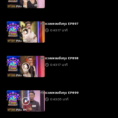
ดวลเพลงชิงทุน EP897
0:43:17 นาที
ดวลเพลงชิงทุน EP898
0:43:17 นาที
ดวลเพลงชิงทุน EP899
0:43:05 นาที