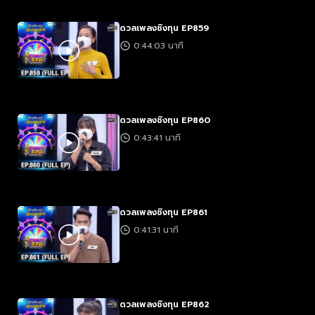
ดวลเพลงชิงทุน EP859
0:44:03 นาที
ดวลเพลงชิงทุน EP860
0:43:41 นาที
ดวลเพลงชิงทุน EP861
0:41:31 นาที
ดวลเพลงชิงทุน EP862