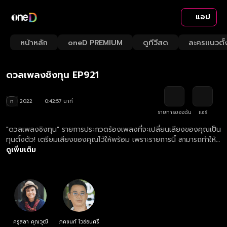
แอป
Playback
/
Mute
หน้าหลัก
oneD PREMIUM
ดูทีวีสด
ละครแนวตั้
Loaded
:
Rate
2.09%
ดวลเพลงชิงทุน EP921
ท
2022
0:42:57 นาที
รายการของฉัน
แชร์
"ดวลเพลงชิงทุน" รายการประกวดร้องเพลงที่จะเปลี่ยนเสียงของคุณเป็น
ทุนตั้งตัว! เตรียมเสียงของคุณไว้ให้พร้อม เพราะรายการนี้ สามารถทำให้
เสียงของคุณต่อยอดอนาคตคุณได้!
ดูเพิ่มเติม
ครูสลา คุณวุฒิ
ภคชนก์ โวอ่อนศรี