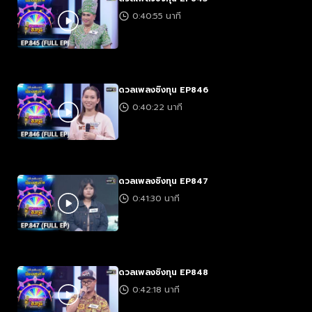
0:40:55 นาที
ดวลเพลงชิงทุน EP846
0:40:22 นาที
ดวลเพลงชิงทุน EP847
0:41:30 นาที
ดวลเพลงชิงทุน EP848
0:42:18 นาที