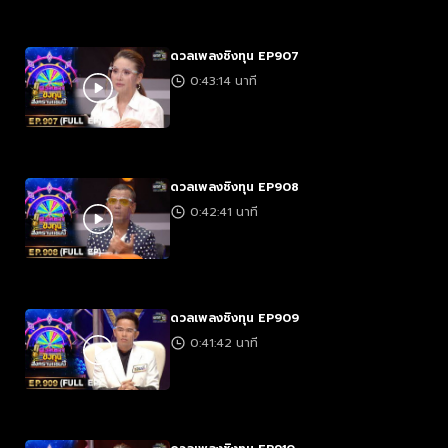
ดวลเพลงชิงทุน EP907
0:43:14 นาที
ดวลเพลงชิงทุน EP908
0:42:41 นาที
ดวลเพลงชิงทุน EP909
0:41:42 นาที