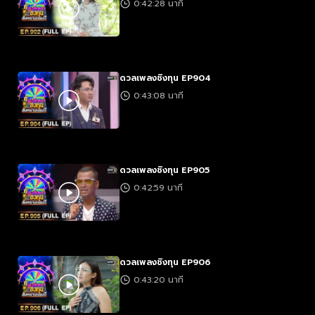
0:42:28 นาที
ดวลเพลงชิงทุน EP904
0:43:08 นาที
ดวลเพลงชิงทุน EP905
0:42:59 นาที
ดวลเพลงชิงทุน EP906
0:43:20 นาที