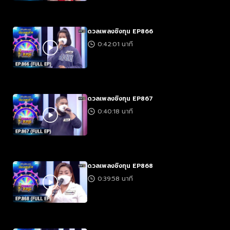
ดวลเพลงชิงทุน EP866
0:42:01 นาที
ดวลเพลงชิงทุน EP867
0:40:18 นาที
ดวลเพลงชิงทุน EP868
0:39:58 นาที