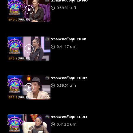
ดวลเพลงชิงทุน EP910
0:39:51 นาที
ดวลเพลงชิงทุน EP911
0:41:47 นาที
ดวลเพลงชิงทุน EP912
0:39:51 นาที
ดวลเพลงชิงทุน EP913
0:41:22 นาที