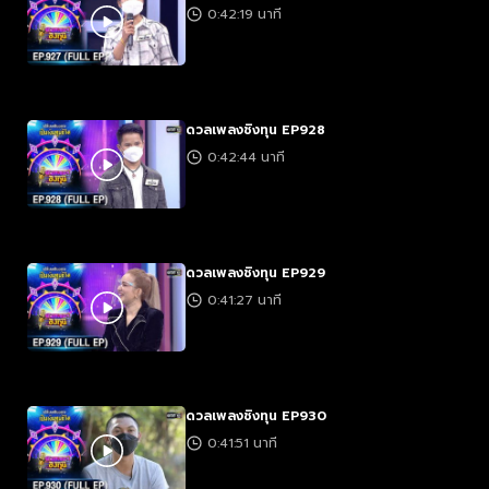
0:42:19 นาที
ดวลเพลงชิงทุน EP928
0:42:44 นาที
ดวลเพลงชิงทุน EP929
0:41:27 นาที
ดวลเพลงชิงทุน EP930
0:41:51 นาที