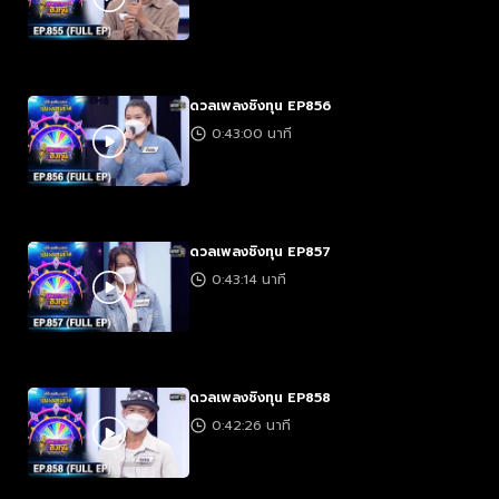
ดวลเพลงชิงทุน EP856
0:43:00 นาที
ดวลเพลงชิงทุน EP857
0:43:14 นาที
ดวลเพลงชิงทุน EP858
0:42:26 นาที