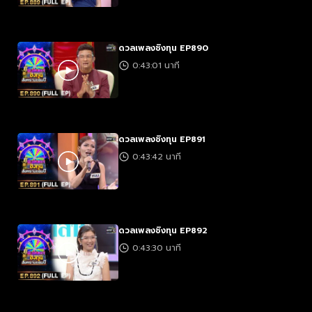
ดวลเพลงชิงทุน EP890
0:43:01 นาที
ดวลเพลงชิงทุน EP891
0:43:42 นาที
ดวลเพลงชิงทุน EP892
0:43:30 นาที