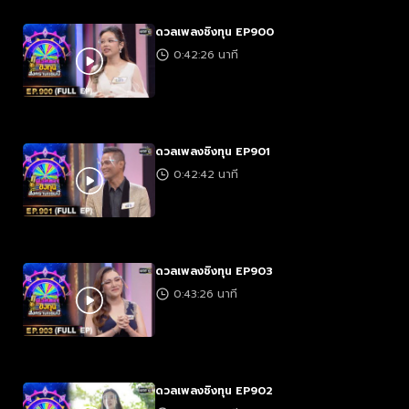
ดวลเพลงชิงทุน EP900
0:42:26 นาที
ดวลเพลงชิงทุน EP901
0:42:42 นาที
ดวลเพลงชิงทุน EP903
0:43:26 นาที
ดวลเพลงชิงทุน EP902