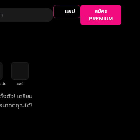
สมัคร
แอป
PREMIUM
งฉัน
แชร์
้งตัว! เตรียม
อนาคตคุณได้!