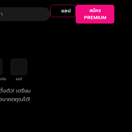
สมัคร
แอป
PREMIUM
งฉัน
แชร์
้งตัว! เตรียม
อนาคตคุณได้!