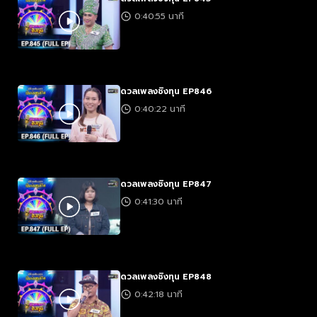
0:40:55 นาที
ดวลเพลงชิงทุน EP846
0:40:22 นาที
ดวลเพลงชิงทุน EP847
0:41:30 นาที
ดวลเพลงชิงทุน EP848
0:42:18 นาที