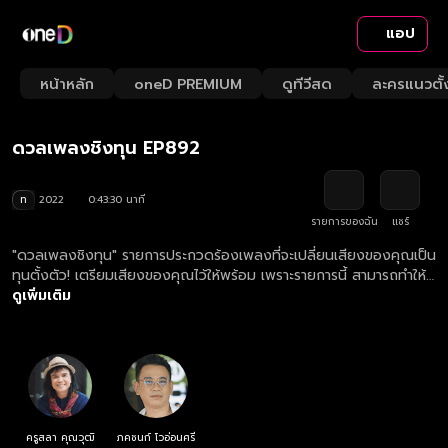
แอป
Play
Playback
Fullsc
Current
0:00
/
Duration
43:30
Mute
1x
หน้าหลัก
oneD PREMIUM
ดูทีวีสด
ละครแนวตั้
Loaded
:
Rate
0.23%
Time
ดวลเพลงชิงทุน 2565
Play
ดวลเพลงชิงทุน EP892
Video
ท
2022
0:43:30 นาที
รายการของฉัน
แชร์
"ดวลเพลงชิงทุน" รายการประกวดร้องเพลงที่จะเปลี่ยนเสียงของคุณเป็น
ทุนตั้งตัว! เตรียมเสียงของคุณไว้ให้พร้อม เพราะรายการนี้ สามารถทำให้
เสียงของคุณต่อยอดอนาคตคุณได้!
ดูเพิ่มเติม
ครูสลา คุณวุฒิ
ภคชนก์ โวอ่อนศรี