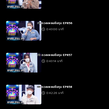
ดวลเพลงชิงทุน EP856
0:43:00 นาที
ดวลเพลงชิงทุน EP857
0:43:14 นาที
ดวลเพลงชิงทุน EP858
0:42:26 นาที