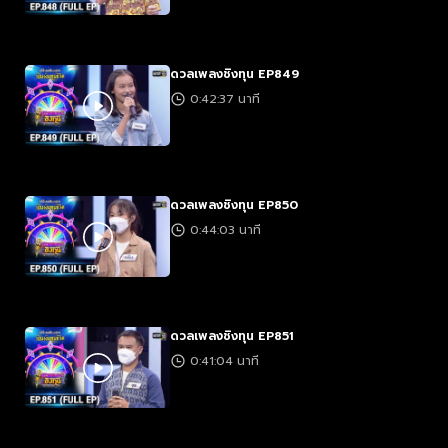
ดวลเพลงชิงทุน EP849
0:42:37 นาที
ดวลเพลงชิงทุน EP850
0:44:03 นาที
ดวลเพลงชิงทุน EP851
0:41:04 นาที