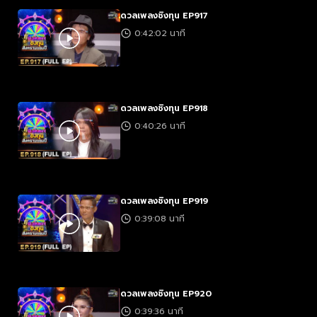
ดวลเพลงชิงทุน EP917
0:42:02 นาที
ดวลเพลงชิงทุน EP918
0:40:26 นาที
ดวลเพลงชิงทุน EP919
0:39:08 นาที
ดวลเพลงชิงทุน EP920
0:39:36 นาที