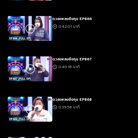
ดวลเพลงชิงทุน EP866
0:42:01 นาที
ดวลเพลงชิงทุน EP867
0:40:18 นาที
ดวลเพลงชิงทุน EP868
0:39:58 นาที