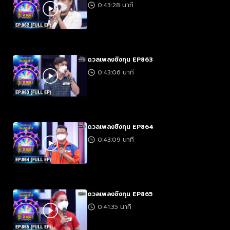
0:43:28 นาที
ดวลเพลงชิงทุน EP863
0:43:06 นาที
ดวลเพลงชิงทุน EP864
0:43:09 นาที
ดวลเพลงชิงทุน EP865
0:41:35 นาที