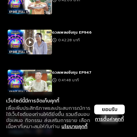
0:42:09 นาที
ดวลเพลงชิงทุน EP946
0:42:28 นาที
ดวลเพลงชิงทุน EP947
0:41:48 นาที
เว็บไซต์นี้มีการจัดเก็บคุกกี้
เพื่อเพิ่มประสิทธิภาพและประสบการณ์การ
ยอมรับ
ดวลเพลงชิงทุน EP948
ใช้เว็บไซต์ของท่านให้ดียิ่งขึ้น รวมถึงมอบ
ใช้งานแอป ลื่นไหลกว่า ไม่มีสะดุด
เปิด
การตั้งค่าคุกกี้
ข้อเสนอ กิจกรรม ส่งเสริมการขาย เลือก
0:42:23 นาที
ดาวน์โหลดแอปเพื่อการรับชมที่ดีกว่า
เนื้อหาที่เหมาะสมให้กับท่าน
นโยบายคุกกี้