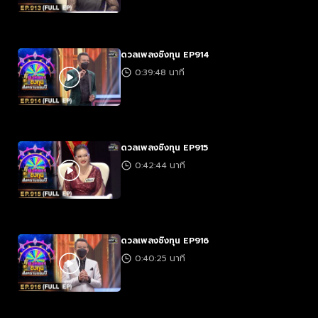
ดวลเพลงชิงทุน EP914
0:39:48 นาที
ดวลเพลงชิงทุน EP915
0:42:44 นาที
ดวลเพลงชิงทุน EP916
0:40:25 นาที