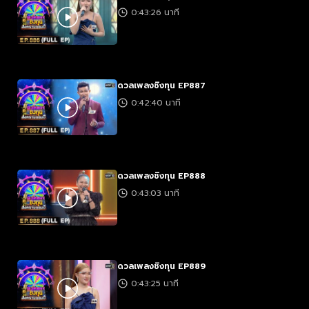
0:43:26 นาที
ดวลเพลงชิงทุน EP887
0:42:40 นาที
ดวลเพลงชิงทุน EP888
0:43:03 นาที
ดวลเพลงชิงทุน EP889
0:43:25 นาที