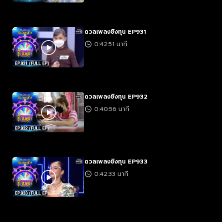
ดวลเพลงชิงทุน EP931
0:42:51 นาที
ดวลเพลงชิงทุน EP932
0:40:56 นาที
ดวลเพลงชิงทุน EP933
0:42:33 นาที