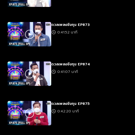
ดวลเพลงชิงทุน EP873
0:41:52 นาที
ดวลเพลงชิงทุน EP874
0:41:07 นาที
ดวลเพลงชิงทุน EP875
0:42:20 นาที