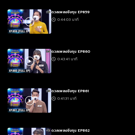
ดวลเพลงชิงทุน EP859
0:44:03 นาที
ดวลเพลงชิงทุน EP860
0:43:41 นาที
ดวลเพลงชิงทุน EP861
0:41:31 นาที
ดวลเพลงชิงทุน EP862