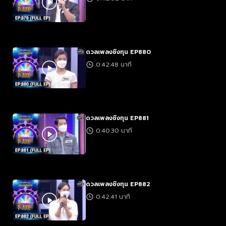
ดวลเพลงชิงทุน EP880
0:42:48 นาที
ดวลเพลงชิงทุน EP881
0:40:30 นาที
ดวลเพลงชิงทุน EP882
0:42:41 นาที