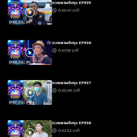
ดวลเพลงชิงทุน EP935
0:40:41 นาที
ดวลเพลงชิงทุน EP936
0:41:58 นาที
ดวลเพลงชิงทุน EP937
0:40:38 นาที
ดวลเพลงชิงทุน EP938
0:42:32 นาที