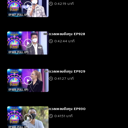
0:42:19 นาที
ดวลเพลงชิงทุน EP928
0:42:44 นาที
ดวลเพลงชิงทุน EP929
0:41:27 นาที
ดวลเพลงชิงทุน EP930
0:41:51 นาที