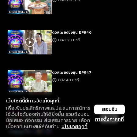
0:42:09 นาที
ดวลเพลงชิงทุน EP946
0:42:28 นาที
ดวลเพลงชิงทุน EP947
0:41:48 นาที
เว็บไซต์นี้มีการจัดเก็บคุกกี้
เพื่อเพิ่มประสิทธิภาพและประสบการณ์การ
ยอมรับ
ดวลเพลงชิงทุน EP948
ใช้เว็บไซต์ของท่านให้ดียิ่งขึ้น รวมถึงมอบ
ใช้งานแอป ลื่นไหลกว่า ไม่มีสะดุด
เปิด
การตั้งค่าคุกกี้
ข้อเสนอ กิจกรรม ส่งเสริมการขาย เลือก
0:42:23 นาที
ดาวน์โหลดแอปเพื่อการรับชมที่ดีกว่า
เนื้อหาที่เหมาะสมให้กับท่าน
นโยบายคุกกี้