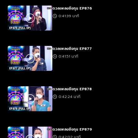
ดวลเพลงชิงทุน EP876
0:41:39 นาที
ดวลเพลงชิงทุน EP877
0:41:51 นาที
ดวลเพลงชิงทุน EP878
0:42:24 นาที
ดวลเพลงชิงทุน EP879
0:42:02 นาที