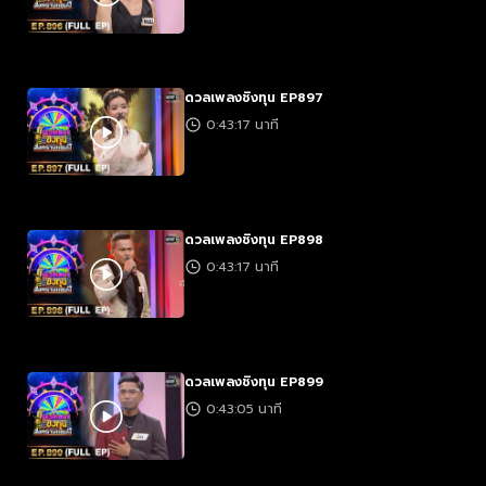
ดวลเพลงชิงทุน EP897
0:43:17 นาที
ดวลเพลงชิงทุน EP898
0:43:17 นาที
ดวลเพลงชิงทุน EP899
0:43:05 นาที