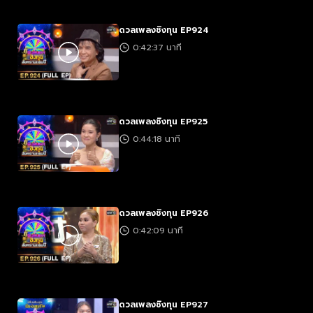
ดวลเพลงชิงทุน EP924
0:42:37 นาที
ดวลเพลงชิงทุน EP925
0:44:18 นาที
ดวลเพลงชิงทุน EP926
0:42:09 นาที
ดวลเพลงชิงทุน EP927