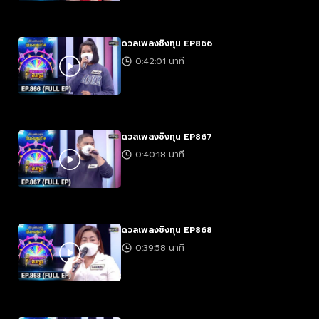
ดวลเพลงชิงทุน EP866
0:42:01 นาที
ดวลเพลงชิงทุน EP867
0:40:18 นาที
ดวลเพลงชิงทุน EP868
0:39:58 นาที