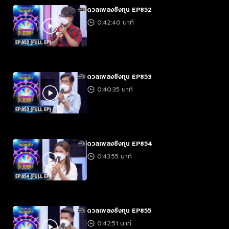
ดวลเพลงชิงทุน EP852
0:42:40 นาที
ดวลเพลงชิงทุน EP853
0:40:35 นาที
ดวลเพลงชิงทุน EP854
0:43:55 นาที
ดวลเพลงชิงทุน EP855
0:42:51 นาที