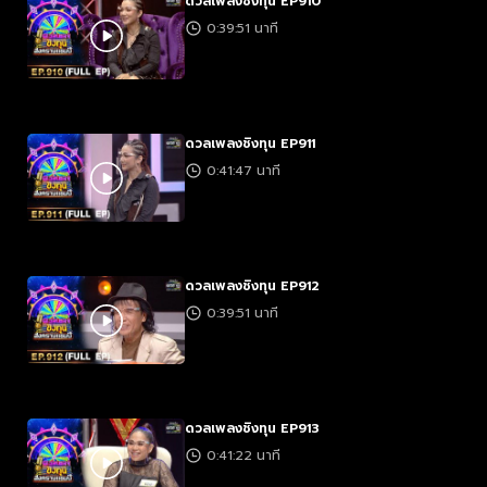
ดวลเพลงชิงทุน EP910
0:39:51 นาที
ดวลเพลงชิงทุน EP911
0:41:47 นาที
ดวลเพลงชิงทุน EP912
0:39:51 นาที
ดวลเพลงชิงทุน EP913
0:41:22 นาที