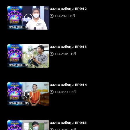
ดวลเพลงชิงทุน EP942
0:42:41 นาที
ดวลเพลงชิงทุน EP943
0:42:06 นาที
ดวลเพลงชิงทุน EP944
0:40:23 นาที
ดวลเพลงชิงทุน EP945