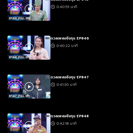
0:40:55 นาที
ดวลเพลงชิงทุน EP846
0:40:22 นาที
ดวลเพลงชิงทุน EP847
0:41:30 นาที
ดวลเพลงชิงทุน EP848
0:42:18 นาที