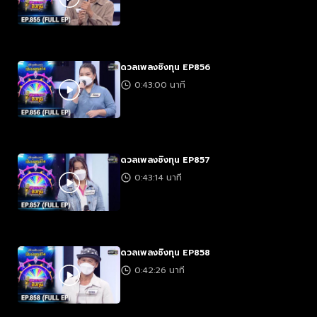
ดวลเพลงชิงทุน EP856
0:43:00 นาที
ดวลเพลงชิงทุน EP857
0:43:14 นาที
ดวลเพลงชิงทุน EP858
0:42:26 นาที