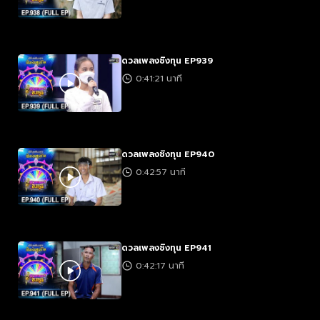
ดวลเพลงชิงทุน EP939
0:41:21 นาที
ดวลเพลงชิงทุน EP940
0:42:57 นาที
ดวลเพลงชิงทุน EP941
0:42:17 นาที