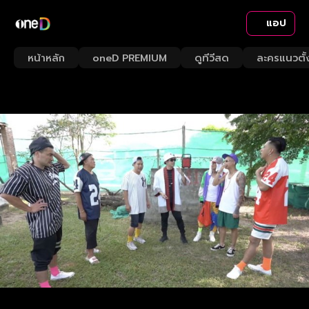
แอป
หน้าหลัก
oneD PREMIUM
ดูทีวีสด
ละครแนวตั้