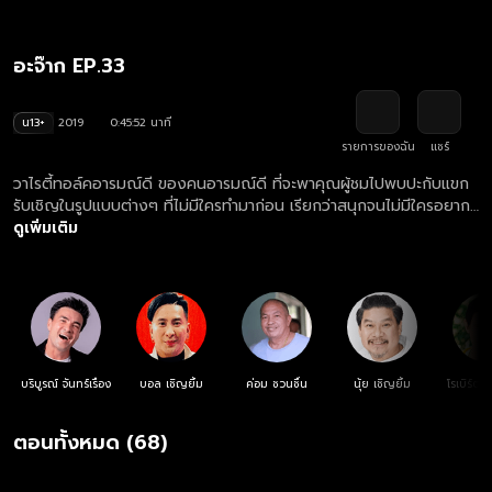
อะจ๊าก EP.33
น13+
2019
0:45:52 นาที
รายการของฉัน
แชร์
วาไรตี้ทอล์คอารมณ์ดี ของคนอารมณ์ดี ที่จะพาคุณผู้ชมไปพบปะกับแขก
รับเชิญในรูปแบบต่างๆ ที่ไม่มีใครทำมาก่อน เรียกว่าสนุกจนไม่มีใครอยาก
เป็นแขกรับเชิญในรายการเลยทีเดียว แล้วยังมีสถานการณ์หรือภารกิจที่
ดูเพิ่มเติม
สร้างความสนุกในแต่ละสัปดาห์ทำร่วมกันกับ 6 พิธีกรสุดฮาอย่าง ตั๊ก
บริบูรณ์, บอล เชิญยิ้ม, ค่อม ชวนชื่น, นุ้ย เชิญยิ้ม, โรเบิร์ต สายควัน และ
แจ๊ส ชวนชื่น
บริบูรณ์ จันทร์เรือง
บอล เชิญยิ้ม
ค่อม ชวนชื่น
นุ้ย เชิญยิ้ม
โรเบิร์ต
ตอนทั้งหมด (68)