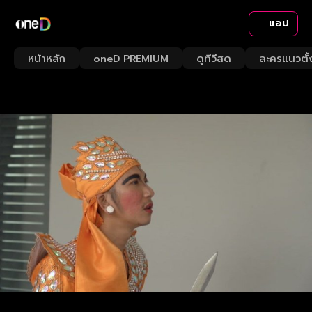
แอป
หน้าหลัก
oneD PREMIUM
ดูทีวีสด
ละครแนวตั้