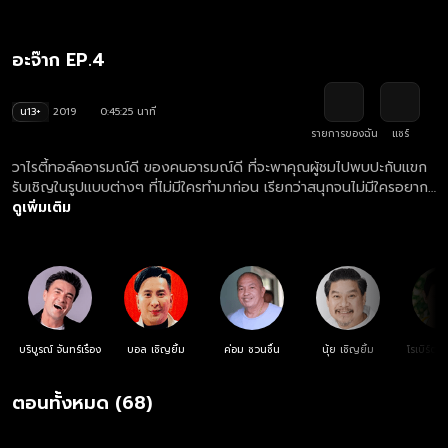
อะจ๊าก EP.4
น13+
2019
0:45:25 นาที
รายการของฉัน
แชร์
วาไรตี้ทอล์คอารมณ์ดี ของคนอารมณ์ดี ที่จะพาคุณผู้ชมไปพบปะกับแขก
รับเชิญในรูปแบบต่างๆ ที่ไม่มีใครทำมาก่อน เรียกว่าสนุกจนไม่มีใครอยาก
เป็นแขกรับเชิญในรายการเลยทีเดียว แล้วยังมีสถานการณ์หรือภารกิจที่
ดูเพิ่มเติม
สร้างความสนุกในแต่ละสัปดาห์ทำร่วมกันกับ 6 พิธีกรสุดฮาอย่าง ตั๊ก
บริบูรณ์, บอล เชิญยิ้ม, ค่อม ชวนชื่น, นุ้ย เชิญยิ้ม, โรเบิร์ต สายควัน และ
แจ๊ส ชวนชื่น
บริบูรณ์ จันทร์เรือง
บอล เชิญยิ้ม
ค่อม ชวนชื่น
นุ้ย เชิญยิ้ม
โรเบิร์ต
ตอนทั้งหมด (68)