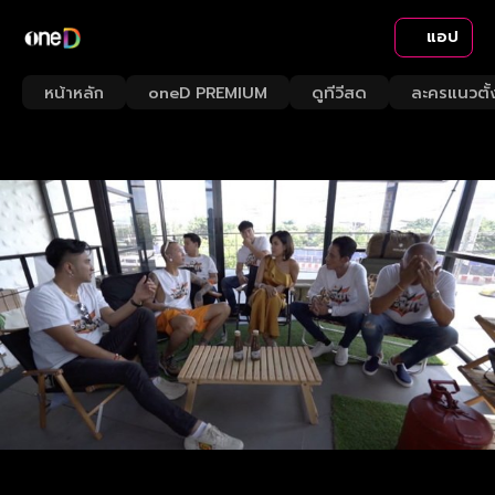
แอป
หน้าหลัก
oneD PREMIUM
ดูทีวีสด
ละครแนวตั้