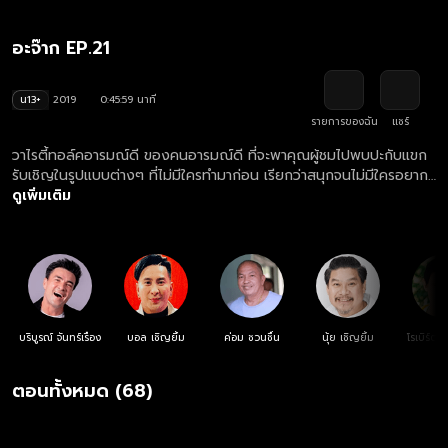
อะจ๊าก EP.21
น13+
2019
0:45:59 นาที
รายการของฉัน
แชร์
วาไรตี้ทอล์คอารมณ์ดี ของคนอารมณ์ดี ที่จะพาคุณผู้ชมไปพบปะกับแขก
รับเชิญในรูปแบบต่างๆ ที่ไม่มีใครทำมาก่อน เรียกว่าสนุกจนไม่มีใครอยาก
เป็นแขกรับเชิญในรายการเลยทีเดียว แล้วยังมีสถานการณ์หรือภารกิจที่
ดูเพิ่มเติม
สร้างความสนุกในแต่ละสัปดาห์ทำร่วมกันกับ 6 พิธีกรสุดฮาอย่าง ตั๊ก
บริบูรณ์, บอล เชิญยิ้ม, ค่อม ชวนชื่น, นุ้ย เชิญยิ้ม, โรเบิร์ต สายควัน และ
แจ๊ส ชวนชื่น
บริบูรณ์ จันทร์เรือง
บอล เชิญยิ้ม
ค่อม ชวนชื่น
นุ้ย เชิญยิ้ม
โรเบิร์ต
ตอนทั้งหมด (68)