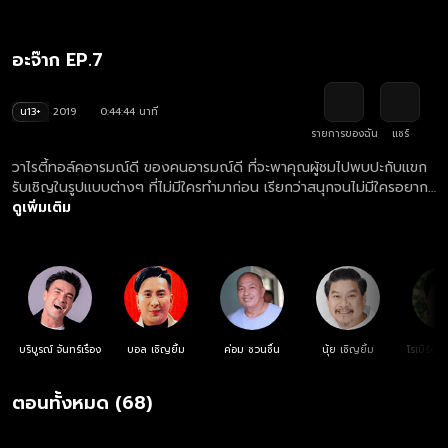
อะจ๊าก EP.7
น13+
2019
0:44:44 นาที
รายการของฉัน
แชร์
วาไรตี้ทอล์คอารมณ์ดี ของคนอารมณ์ดี ที่จะพาคุณผู้ชมไปพบปะกับแขก
รับเชิญในรูปแบบต่างๆ ที่ไม่มีใครทำมาก่อน เรียกว่าสนุกจนไม่มีใครอยาก
เป็นแขกรับเชิญในรายการเลยทีเดียว แล้วยังมีสถานการณ์หรือภารกิจที่
ดูเพิ่มเติม
สร้างความสนุกในแต่ละสัปดาห์ทำร่วมกันกับ 6 พิธีกรสุดฮาอย่าง ตั๊ก
บริบูรณ์, บอล เชิญยิ้ม, ค่อม ชวนชื่น, นุ้ย เชิญยิ้ม, โรเบิร์ต สายควัน และ
แจ๊ส ชวนชื่น
บริบูรณ์ จันทร์เรือง
บอล เชิญยิ้ม
ค่อม ชวนชื่น
นุ้ย เชิญยิ้ม
โรเบิร์ต
ตอนทั้งหมด (68)