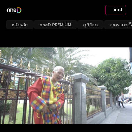
แอป
หน้าหลัก
oneD PREMIUM
ดูทีวีสด
ละครแนวตั้