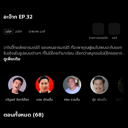
อะจ๊าก EP.32
น13+
2019
0:46:44 นาที
รายการของฉัน
แชร์
วาไรตี้ทอล์คอารมณ์ดี ของคนอารมณ์ดี ที่จะพาคุณผู้ชมไปพบปะกับแขก
รับเชิญในรูปแบบต่างๆ ที่ไม่มีใครทำมาก่อน เรียกว่าสนุกจนไม่มีใครอยาก
เป็นแขกรับเชิญในรายการเลยทีเดียว แล้วยังมีสถานการณ์หรือภารกิจที่
ดูเพิ่มเติม
สร้างความสนุกในแต่ละสัปดาห์ทำร่วมกันกับ 6 พิธีกรสุดฮาอย่าง ตั๊ก
บริบูรณ์, บอล เชิญยิ้ม, ค่อม ชวนชื่น, นุ้ย เชิญยิ้ม, โรเบิร์ต สายควัน และ
แจ๊ส ชวนชื่น
บริบูรณ์ จันทร์เรือง
บอล เชิญยิ้ม
ค่อม ชวนชื่น
นุ้ย เชิญยิ้ม
โรเบิร์ต
ตอนทั้งหมด (68)