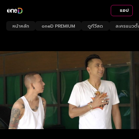
แอป
หน้าหลัก
oneD PREMIUM
ดูทีวีสด
ละครแนวตั้