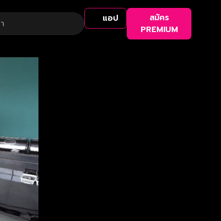
สมัคร
แอป
PREMIUM