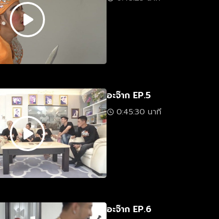
อะจ๊าก EP.5
0:45:30 นาที
อะจ๊าก EP.6