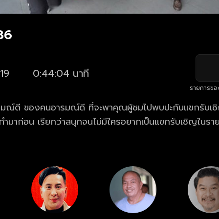
.36
19
0:44:04 นาที
รายการขอ
รมณ์ดี ของคนอารมณ์ดี ที่จะพาคุณผู้ชมไปพบปะกับแขกรับเ
ใครทำมาก่อน เรียกว่าสนุกจนไม่มีใครอยากเป็นแขกรับเชิญในรา
ารณ์หรือภารกิจที่สร้างความสนุกในแต่ละสัปดาห์ทำร่วมกันกั
รณ์, บอล เชิญยิ้ม, ค่อม ชวนชื่น, นุ้ย เชิญยิ้ม, โรเบิร์ต สาย