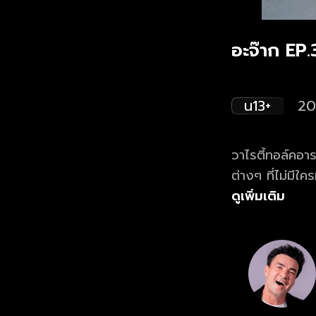
อะจ๊าก EP
น13+
20
วาไรตี้ทอล์คอา
ต่างๆ ที่ไม่มี
แล้วยังมีสถานก
ดูเพิ่มเติม
อย่าง ตั๊ก บริบู
ชวนชื่น