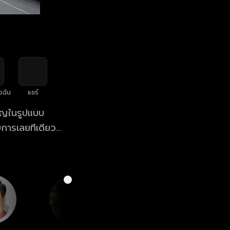
งฉัน
แชร์
ชิญในรูปแบบ
ยการเลยทีเดียว
บ 6 พิธีกรสุดฮา
ควัน และ แจ๊ส