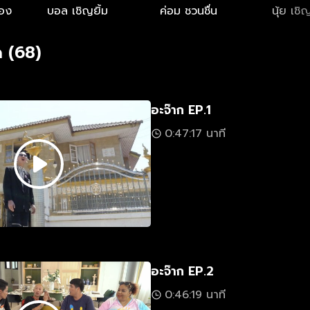
ือง
บอล เชิญยิ้ม
ค่อม ชวนชื่น
นุ้ย เชิญ
 (68)
อะจ๊าก EP.1
0:47:17 นาที
อะจ๊าก EP.2
0:46:19 นาที