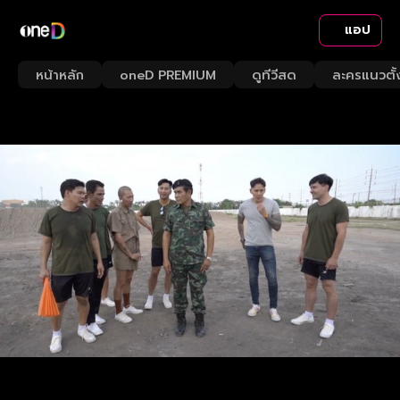
แอป
หน้าหลัก
oneD PREMIUM
ดูทีวีสด
ละครแนวตั้