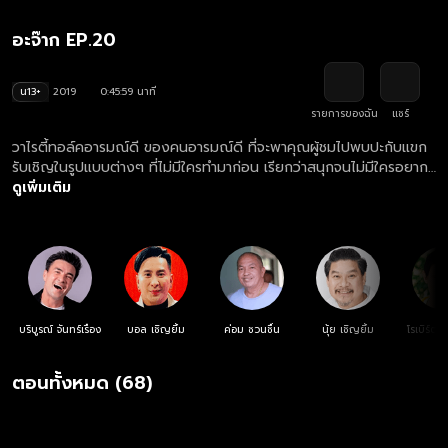
อะจ๊าก EP.20
น13+
2019
0:45:59 นาที
รายการของฉัน
แชร์
วาไรตี้ทอล์คอารมณ์ดี ของคนอารมณ์ดี ที่จะพาคุณผู้ชมไปพบปะกับแขก
รับเชิญในรูปแบบต่างๆ ที่ไม่มีใครทำมาก่อน เรียกว่าสนุกจนไม่มีใครอยาก
เป็นแขกรับเชิญในรายการเลยทีเดียว แล้วยังมีสถานการณ์หรือภารกิจที่
ดูเพิ่มเติม
สร้างความสนุกในแต่ละสัปดาห์ทำร่วมกันกับ 6 พิธีกรสุดฮาอย่าง ตั๊ก
บริบูรณ์, บอล เชิญยิ้ม, ค่อม ชวนชื่น, นุ้ย เชิญยิ้ม, โรเบิร์ต สายควัน และ
แจ๊ส ชวนชื่น
บริบูรณ์ จันทร์เรือง
บอล เชิญยิ้ม
ค่อม ชวนชื่น
นุ้ย เชิญยิ้ม
โรเบิร์ต
ตอนทั้งหมด (68)