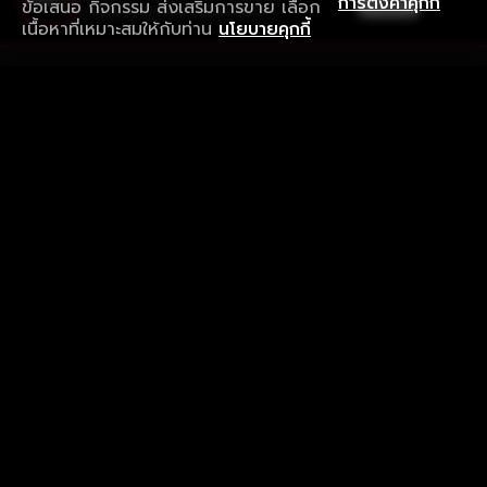
เปิด
การตั้งค่าคุกกี้
ข้อเสนอ กิจกรรม ส่งเสริมการขาย เลือก
ดาวน์โหลดแอปเพื่อการรับชมที่ดีกว่า
เนื้อหาที่เหมาะสมให้กับท่าน
นโยบายคุกกี้
รับประสบการณ์ที่ดีที่สุดบนแอป
ภาษาไทย
คำถามที่พบบ่อย
แจ้งปัญหาการใช้งาน
ข้อกำหนดและเงื่อนไขการใช้งาน
นโยบายความเป็นส่วนตัว
ติดตามเรา
Version 8.1.0