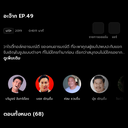
อะจ๊าก EP.49
น13+
2019
0:43:11 นาที
รายการของฉัน
แชร์
วาไรตี้ทอล์คอารมณ์ดี ของคนอารมณ์ดี ที่จะพาคุณผู้ชมไปพบปะกับแขก
รับเชิญในรูปแบบต่างๆ ที่ไม่มีใครทำมาก่อน เรียกว่าสนุกจนไม่มีใครอยาก
เป็นแขกรับเชิญในรายการเลยทีเดียว แล้วยังมีสถานการณ์หรือภารกิจที่
ดูเพิ่มเติม
สร้างความสนุกในแต่ละสัปดาห์ทำร่วมกันกับ 6 พิธีกรสุดฮาอย่าง ตั๊ก
บริบูรณ์, บอล เชิญยิ้ม, ค่อม ชวนชื่น, นุ้ย เชิญยิ้ม, โรเบิร์ต สายควัน และ
แจ๊ส ชวนชื่น
บริบูรณ์ จันทร์เรือง
บอล เชิญยิ้ม
ค่อม ชวนชื่น
นุ้ย เชิญยิ้ม
โรเบิร์ต
ตอนทั้งหมด (68)