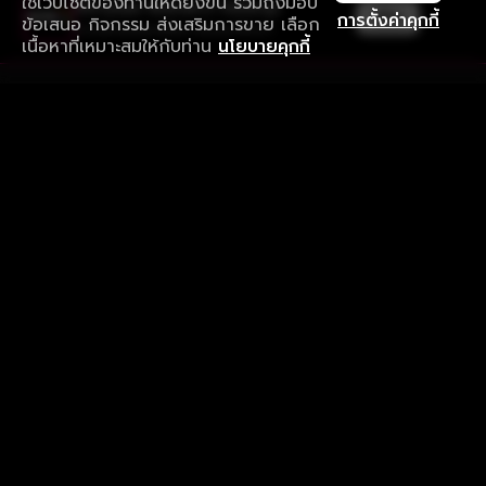
ใช้เว็บไซต์ของท่านให้ดียิ่งขึ้น รวมถึงมอบ
ใช้งานแอป ลื่นไหลกว่า ไม่มีสะดุด
เปิด
การตั้งค่าคุกกี้
ข้อเสนอ กิจกรรม ส่งเสริมการขาย เลือก
ดาวน์โหลดแอปเพื่อการรับชมที่ดีกว่า
เนื้อหาที่เหมาะสมให้กับท่าน
นโยบายคุกกี้
รับประสบการณ์ที่ดีที่สุดบนแอป
ภาษาไทย
คำถามที่พบบ่อย
แจ้งปัญหาการใช้งาน
ข้อกำหนดและเงื่อนไขการใช้งาน
นโยบายความเป็นส่วนตัว
ติดตามเรา