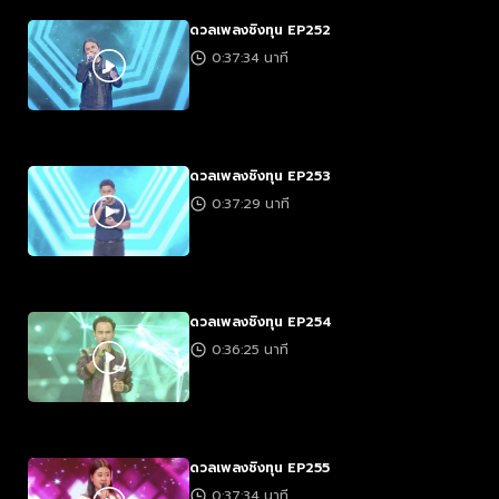
ดวลเพลงชิงทุน EP252
0:37:34 นาที
ดวลเพลงชิงทุน EP253
0:37:29 นาที
ดวลเพลงชิงทุน EP254
0:36:25 นาที
ดวลเพลงชิงทุน EP255
0:37:34 นาที