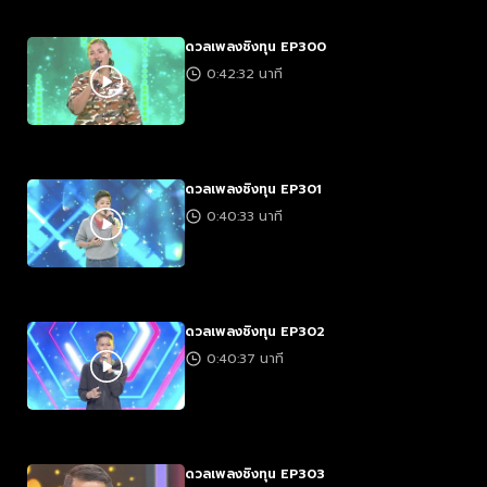
ดวลเพลงชิงทุน EP300
0:42:32 นาที
ดวลเพลงชิงทุน EP301
0:40:33 นาที
ดวลเพลงชิงทุน EP302
0:40:37 นาที
ดวลเพลงชิงทุน EP303