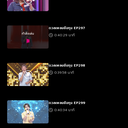
ดวลเพลงชิงทุน EP297
กำลังเล่น
0:40:29 นาที
ดวลเพลงชิงทุน EP298
0:39:58 นาที
ดวลเพลงชิงทุน EP299
0:40:34 นาที