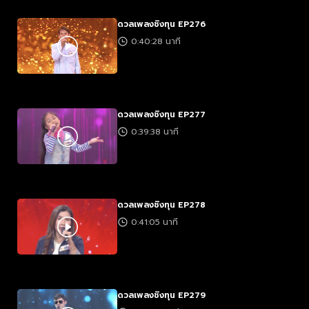
ดวลเพลงชิงทุน EP276
0:40:28 นาที
ดวลเพลงชิงทุน EP277
0:39:38 นาที
ดวลเพลงชิงทุน EP278
0:41:05 นาที
ดวลเพลงชิงทุน EP279