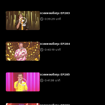
ดวลเพลงชิงทุน EP283
0:39:29 นาที
ดวลเพลงชิงทุน EP284
0:40:19 นาที
ดวลเพลงชิงทุน EP285
0:41:38 นาที