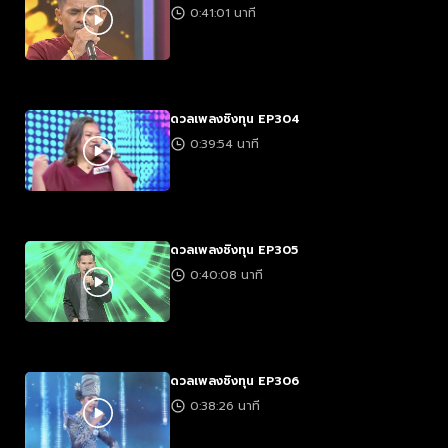
0:41:01 นาที
ดวลเพลงชิงทุน EP304
0:39:54 นาที
ดวลเพลงชิงทุน EP305
0:40:08 นาที
ดวลเพลงชิงทุน EP306
0:38:26 นาที