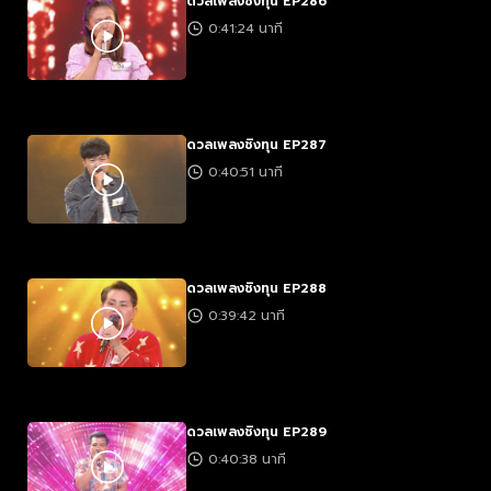
ดวลเพลงชิงทุน EP286
0:41:24 นาที
ดวลเพลงชิงทุน EP287
0:40:51 นาที
ดวลเพลงชิงทุน EP288
0:39:42 นาที
ดวลเพลงชิงทุน EP289
0:40:38 นาที