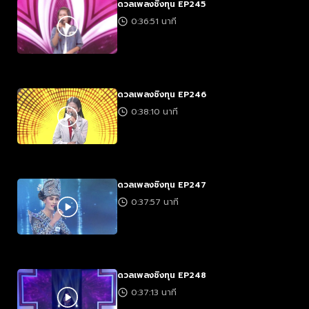
ดวลเพลงชิงทุน EP245
0:36:51 นาที
ดวลเพลงชิงทุน EP246
0:38:10 นาที
ดวลเพลงชิงทุน EP247
0:37:57 นาที
ดวลเพลงชิงทุน EP248
0:37:13 นาที