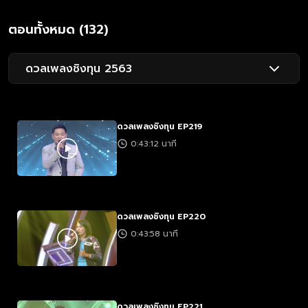
ตอนทั้งหมด (132)
ดวลเพลงชิงทุน 2563
ดวลเพลงชิงทุน EP219
0:43:12 นาที
ดวลเพลงชิงทุน EP220
0:43:58 นาที
ดวลเพลงชิงทุน EP221