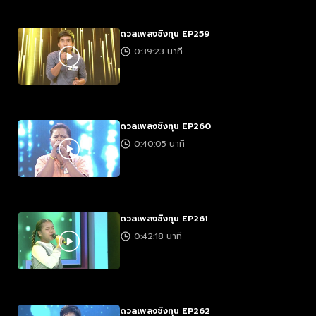
ดวลเพลงชิงทุน EP259
0:39:23 นาที
ดวลเพลงชิงทุน EP260
0:40:05 นาที
ดวลเพลงชิงทุน EP261
0:42:18 นาที
ดวลเพลงชิงทุน EP262