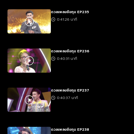
ดวลเพลงชิงทุน EP235
0:41:26 นาที
ดวลเพลงชิงทุน EP236
0:40:31 นาที
ดวลเพลงชิงทุน EP237
0:40:37 นาที
ดวลเพลงชิงทุน EP238