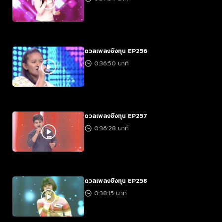
ดวลเพลงชิงทุน EP256
0:36:50 นาที
ดวลเพลงชิงทุน EP257
0:36:28 นาที
ดวลเพลงชิงทุน EP258
0:38:15 นาที