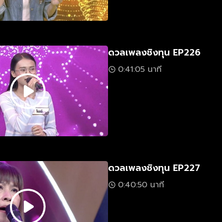
ดวลเพลงชิงทุน EP226
0:41:05 นาที
ดวลเพลงชิงทุน EP227
0:40:50 นาที