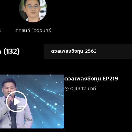
ิ
ภคชนก์ โวอ่อนศรี
 (132)
ดวลเพลงชิงทุน 2563
ดวลเพลงชิงทุน EP219
0:43:12 นาที