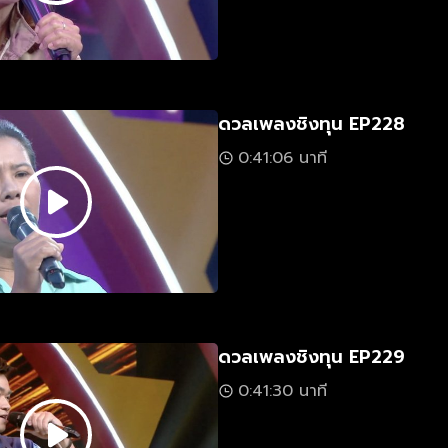
ดวลเพลงชิงทุน EP228
0:41:06 นาที
ดวลเพลงชิงทุน EP229
0:41:30 นาที