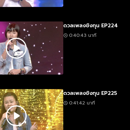
ดวลเพลงชิงทุน EP224
0:40:43 นาที
ดวลเพลงชิงทุน EP225
0:41:42 นาที