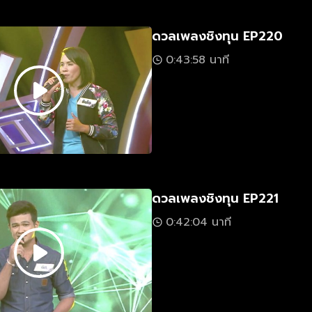
ดวลเพลงชิงทุน EP220
0:43:58 นาที
ดวลเพลงชิงทุน EP221
0:42:04 นาที