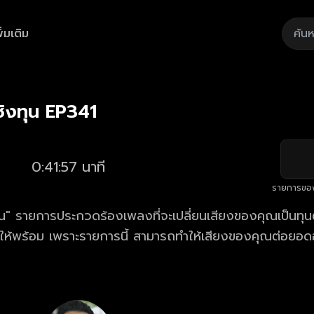
ิ่มเติม
Playback
/
Mute
Loaded
:
Rate
1.67%
ิงทุน EP341
0:41:57 นาที
รายการขอ
" รายการประกวดร้องเพลงที่จะเปลี่ยนเสียงของคุณเป็นทุนตั
้ให้พร้อม เพราะรายการนี้ สามารถทำให้เสียงของคุณต่อยอด