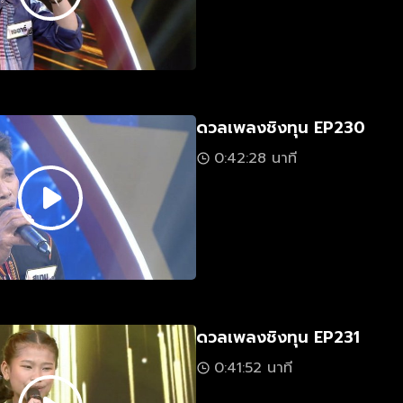
ดวลเพลงชิงทุน EP230
0:42:28 นาที
ดวลเพลงชิงทุน EP231
0:41:52 นาที