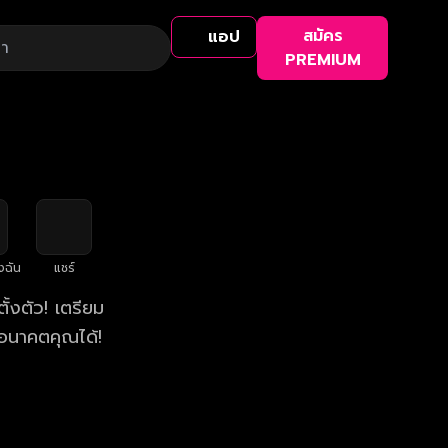
สมัคร
แอป
PREMIUM
งฉัน
แชร์
้งตัว! เตรียม
อนาคตคุณได้!