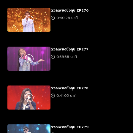
ดวลเพลงชิงทุน EP276
0:40:28 นาที
ดวลเพลงชิงทุน EP277
0:39:38 นาที
ดวลเพลงชิงทุน EP278
0:41:05 นาที
ดวลเพลงชิงทุน EP279