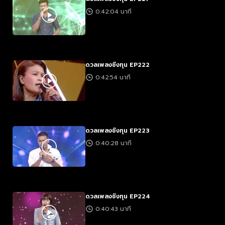
0:42:04 นาที
ดวลเพลงชิงทุน EP222
0:42:54 นาที
ดวลเพลงชิงทุน EP223
0:40:28 นาที
ดวลเพลงชิงทุน EP224
0:40:43 นาที