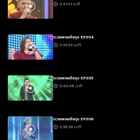
0:41:01 นาที
ดวลเพลงชิงทุน EP304
0:39:54 นาที
ดวลเพลงชิงทุน EP305
0:40:08 นาที
ดวลเพลงชิงทุน EP306
0:38:26 นาที