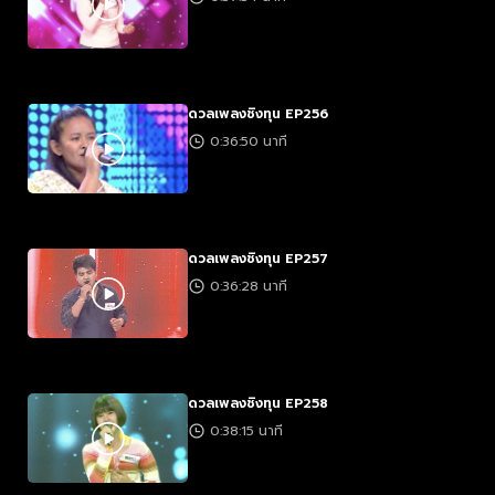
ดวลเพลงชิงทุน EP256
0:36:50 นาที
ดวลเพลงชิงทุน EP257
0:36:28 นาที
ดวลเพลงชิงทุน EP258
0:38:15 นาที