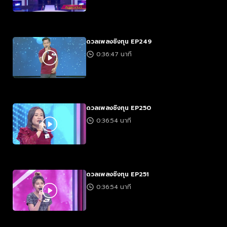
ดวลเพลงชิงทุน EP249
0:36:47 นาที
ดวลเพลงชิงทุน EP250
0:36:54 นาที
ดวลเพลงชิงทุน EP251
0:36:54 นาที