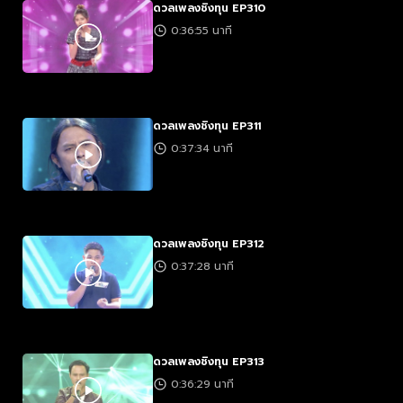
ดวลเพลงชิงทุน EP310
0:36:55 นาที
ดวลเพลงชิงทุน EP311
0:37:34 นาที
ดวลเพลงชิงทุน EP312
0:37:28 นาที
ดวลเพลงชิงทุน EP313
0:36:29 นาที