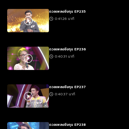
ดวลเพลงชิงทุน EP235
0:41:26 นาที
ดวลเพลงชิงทุน EP236
0:40:31 นาที
ดวลเพลงชิงทุน EP237
0:40:37 นาที
ดวลเพลงชิงทุน EP238