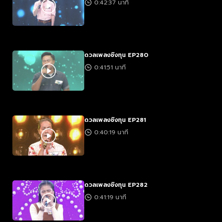
0:42:37 นาที
ดวลเพลงชิงทุน EP280
0:41:51 นาที
ดวลเพลงชิงทุน EP281
0:40:19 นาที
ดวลเพลงชิงทุน EP282
0:41:19 นาที