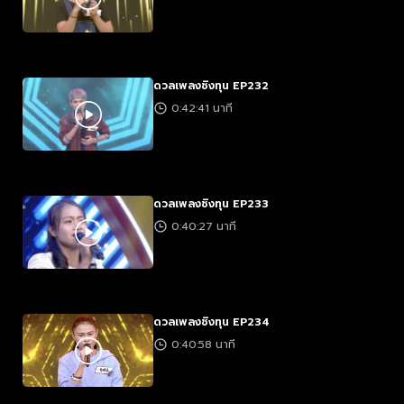
ดวลเพลงชิงทุน EP232
0:42:41 นาที
ดวลเพลงชิงทุน EP233
0:40:27 นาที
ดวลเพลงชิงทุน EP234
0:40:58 นาที