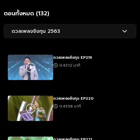
ตอนทั้งหมด (132)
ดวลเพลงชิงทุน 2563
ดวลเพลงชิงทุน EP219
0:43:12 นาที
ดวลเพลงชิงทุน EP220
0:43:58 นาที
ดวลเพลงชิงทุน EP221