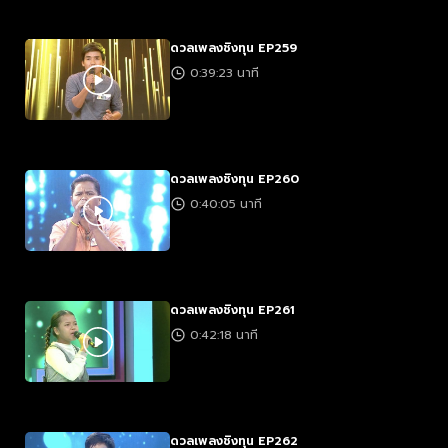
ดวลเพลงชิงทุน EP259
0:39:23 นาที
ดวลเพลงชิงทุน EP260
0:40:05 นาที
ดวลเพลงชิงทุน EP261
0:42:18 นาที
ดวลเพลงชิงทุน EP262