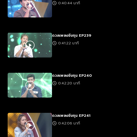
0:40:44 นาที
ดวลเพลงชิงทุน EP239
0:41:22 นาที
ดวลเพลงชิงทุน EP240
0:42:20 นาที
ดวลเพลงชิงทุน EP241
0:42:06 นาที