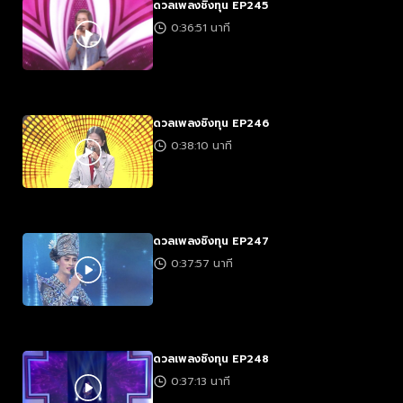
ดวลเพลงชิงทุน EP245
0:36:51 นาที
ดวลเพลงชิงทุน EP246
0:38:10 นาที
ดวลเพลงชิงทุน EP247
0:37:57 นาที
ดวลเพลงชิงทุน EP248
0:37:13 นาที