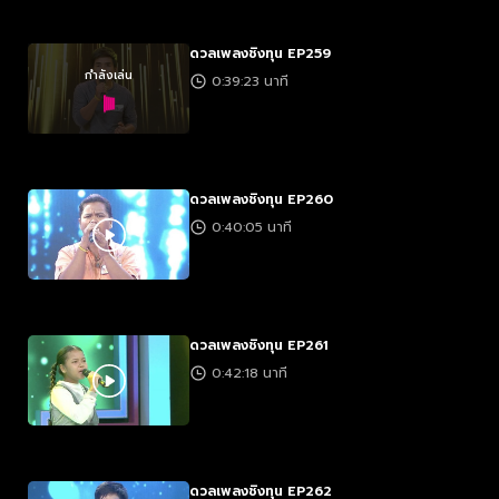
ดวลเพลงชิงทุน EP259
กำลังเล่น
0:39:23 นาที
ดวลเพลงชิงทุน EP260
0:40:05 นาที
ดวลเพลงชิงทุน EP261
0:42:18 นาที
ดวลเพลงชิงทุน EP262