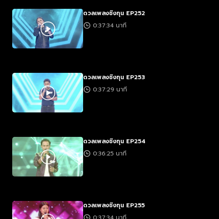
ดวลเพลงชิงทุน EP252
0:37:34 นาที
ดวลเพลงชิงทุน EP253
0:37:29 นาที
ดวลเพลงชิงทุน EP254
0:36:25 นาที
ดวลเพลงชิงทุน EP255
0:37:34 นาที