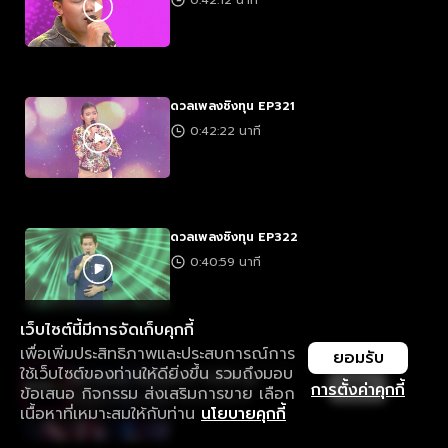
0:42:12 นาที
ดวลเพลงชิงทุน EP321
0:42:22 นาที
ดวลเพลงชิงทุน EP322
0:40:59 นาที
เว็บไซต์นี้มีการจัดเก็บคุกกี้
เพื่อเพิ่มประสิทธิภาพและประสบการณ์การ
ยอมรับ
ดวลเพลงชิงทุน EP323
ใช้เว็บไซต์ของท่านให้ดียิ่งขึ้น รวมถึงมอบ
ใช้งานแอป ลื่นไหลกว่า ไม่มีสะดุด
เปิด
การตั้งค่าคุกกี้
ข้อเสนอ กิจกรรม ส่งเสริมการขาย เลือก
0:42:25 นาที
ดาวน์โหลดแอปเพื่อการรับชมที่ดีกว่า
เนื้อหาที่เหมาะสมให้กับท่าน
นโยบายคุกกี้