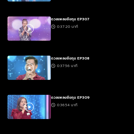
ดวลเพลงชิงทุน EP307
0:37:20 นาที
ดวลเพลงชิงทุน EP308
0:37:56 นาที
ดวลเพลงชิงทุน EP309
0:36:54 นาที