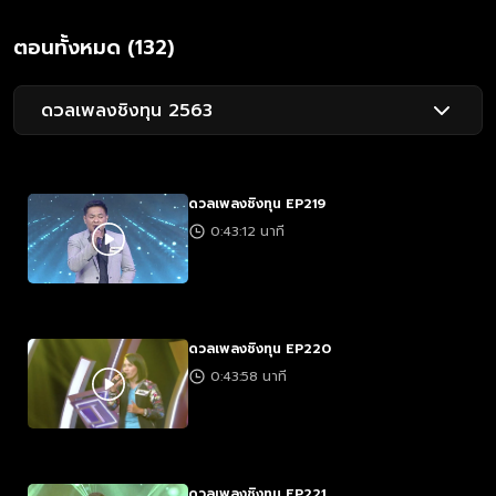
ตอนทั้งหมด (132)
ดวลเพลงชิงทุน 2563
ดวลเพลงชิงทุน EP219
0:43:12 นาที
ดวลเพลงชิงทุน EP220
0:43:58 นาที
ดวลเพลงชิงทุน EP221