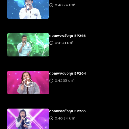
0:40:24 นาที
ดวลเพลงชิงทุน EP263
0:41:41 นาที
ดวลเพลงชิงทุน EP264
0:42:35 นาที
ดวลเพลงชิงทุน EP265
0:40:24 นาที