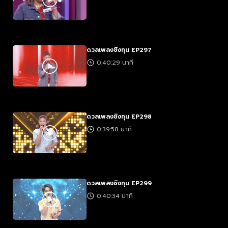
ดวลเพลงชิงทุน EP297
0:40:29 นาที
ดวลเพลงชิงทุน EP298
0:39:58 นาที
ดวลเพลงชิงทุน EP299
0:40:34 นาที