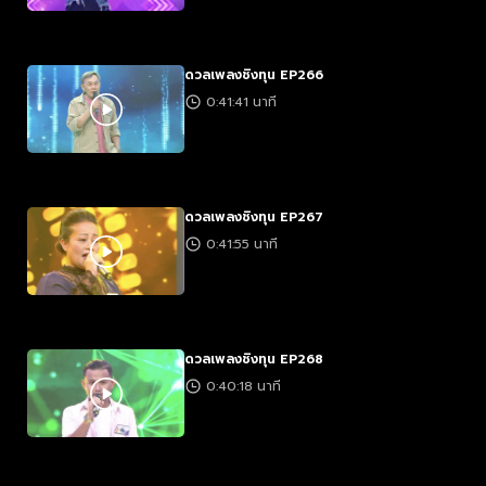
ดวลเพลงชิงทุน EP266
0:41:41 นาที
ดวลเพลงชิงทุน EP267
0:41:55 นาที
ดวลเพลงชิงทุน EP268
0:40:18 นาที