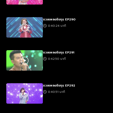
ดวลเพลงชิงทุน EP290
0:40:24 นาที
ดวลเพลงชิงทุน EP291
0:42:50 นาที
ดวลเพลงชิงทุน EP292
0:40:51 นาที