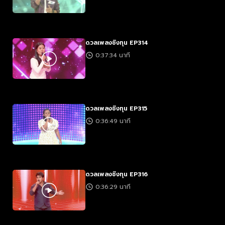
ดวลเพลงชิงทุน EP314
0:37:34 นาที
ดวลเพลงชิงทุน EP315
0:36:49 นาที
ดวลเพลงชิงทุน EP316
0:36:29 นาที