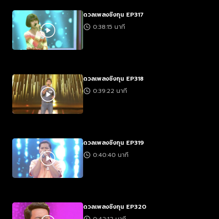
ดวลเพลงชิงทุน EP317
0:38:15 นาที
ดวลเพลงชิงทุน EP318
0:39:22 นาที
ดวลเพลงชิงทุน EP319
0:40:40 นาที
ดวลเพลงชิงทุน EP320