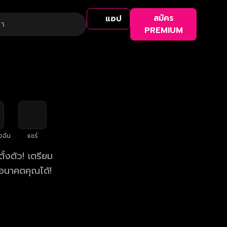
สมัคร
แอป
PREMIUM
งฉัน
แชร์
้งตัว! เตรียม
อนาคตคุณได้!