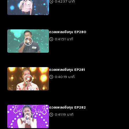
0:42:37 นาที
ดวลเพลงชิงทุน EP280
0:41:51 นาที
ดวลเพลงชิงทุน EP281
0:40:19 นาที
ดวลเพลงชิงทุน EP282
0:41:19 นาที