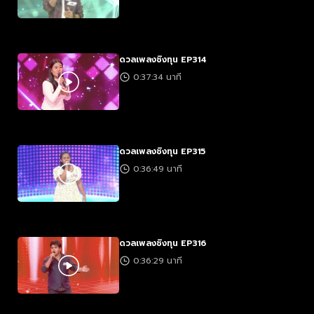
ดวลเพลงชิงทุน EP314
0:37:34 นาที
ดวลเพลงชิงทุน EP315
0:36:49 นาที
ดวลเพลงชิงทุน EP316
0:36:29 นาที