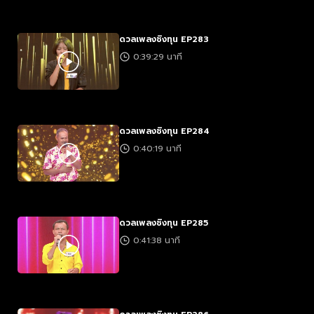
ดวลเพลงชิงทุน EP283
0:39:29 นาที
ดวลเพลงชิงทุน EP284
0:40:19 นาที
ดวลเพลงชิงทุน EP285
0:41:38 นาที