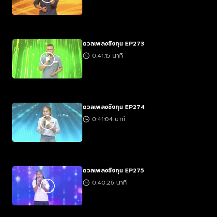
ดวลเพลงชิงทุน EP273
0:41:15 นาที
ดวลเพลงชิงทุน EP274
0:41:04 นาที
ดวลเพลงชิงทุน EP275
0:40:26 นาที