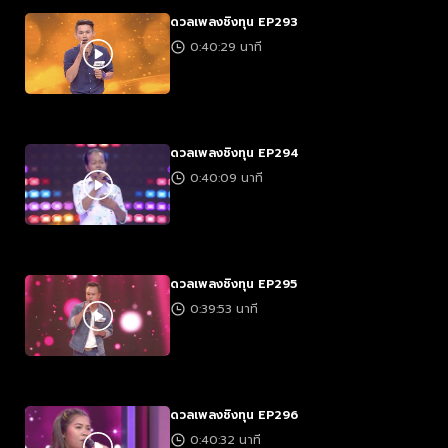
ดวลเพลงชิงทุน EP293
0:40:29 นาที
ดวลเพลงชิงทุน EP294
0:40:09 นาที
ดวลเพลงชิงทุน EP295
0:39:53 นาที
ดวลเพลงชิงทุน EP296
0:40:32 นาที