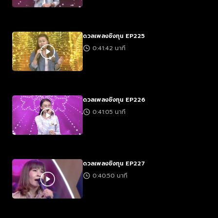
ดวลเพลงชิงทุน EP225
0:41:42 นาที
ดวลเพลงชิงทุน EP226
0:41:05 นาที
ดวลเพลงชิงทุน EP227
0:40:50 นาที