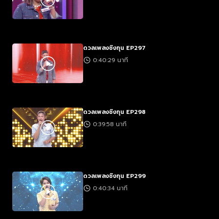
ดวลเพลงชิงทุน EP297
0:40:29 นาที
ดวลเพลงชิงทุน EP298
0:39:58 นาที
ดวลเพลงชิงทุน EP299
0:40:34 นาที