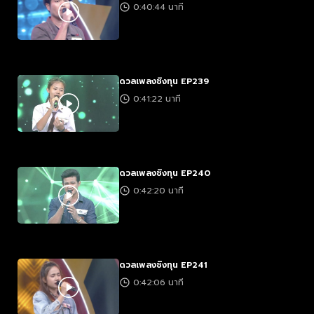
0:40:44 นาที
ดวลเพลงชิงทุน EP239
0:41:22 นาที
ดวลเพลงชิงทุน EP240
0:42:20 นาที
ดวลเพลงชิงทุน EP241
0:42:06 นาที