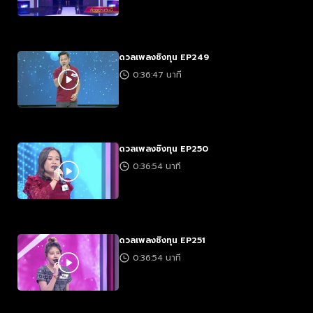
ดวลเพลงชิงทุน EP249
0:36:47 นาที
ดวลเพลงชิงทุน EP250
0:36:54 นาที
ดวลเพลงชิงทุน EP251
0:36:54 นาที