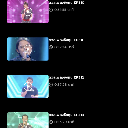
ดวลเพลงชิงทุน EP310
0:36:55 นาที
ดวลเพลงชิงทุน EP311
0:37:34 นาที
ดวลเพลงชิงทุน EP312
0:37:28 นาที
ดวลเพลงชิงทุน EP313
0:36:29 นาที