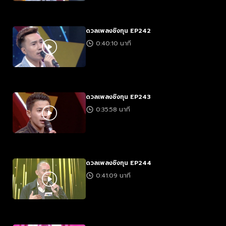
ดวลเพลงชิงทุน EP242
0:40:10 นาที
ดวลเพลงชิงทุน EP243
0:35:58 นาที
ดวลเพลงชิงทุน EP244
0:41:09 นาที