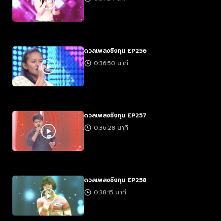
ดวลเพลงชิงทุน EP256
0:36:50 นาที
ดวลเพลงชิงทุน EP257
0:36:28 นาที
ดวลเพลงชิงทุน EP258
0:38:15 นาที