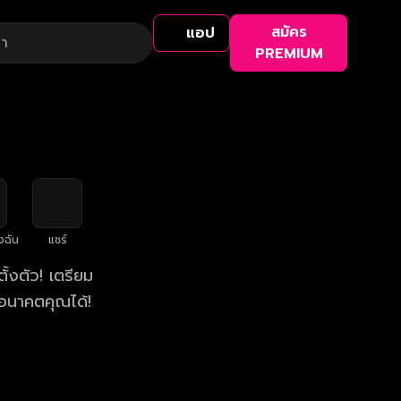
สมัคร
แอป
PREMIUM
งฉัน
แชร์
้งตัว! เตรียม
อนาคตคุณได้!