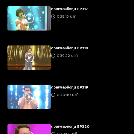
ดวลเพลงชิงทุน EP317
0:38:15 นาที
ดวลเพลงชิงทุน EP318
0:39:22 นาที
ดวลเพลงชิงทุน EP319
0:40:40 นาที
ดวลเพลงชิงทุน EP320