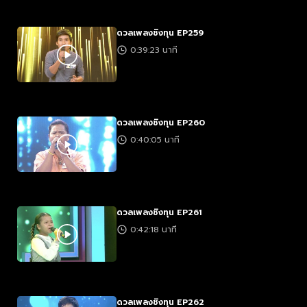
ดวลเพลงชิงทุน EP259
0:39:23 นาที
ดวลเพลงชิงทุน EP260
0:40:05 นาที
ดวลเพลงชิงทุน EP261
0:42:18 นาที
ดวลเพลงชิงทุน EP262