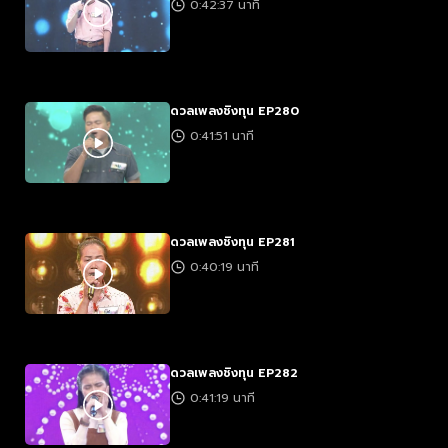
0:42:37 นาที
ดวลเพลงชิงทุน EP280
0:41:51 นาที
ดวลเพลงชิงทุน EP281
0:40:19 นาที
ดวลเพลงชิงทุน EP282
0:41:19 นาที