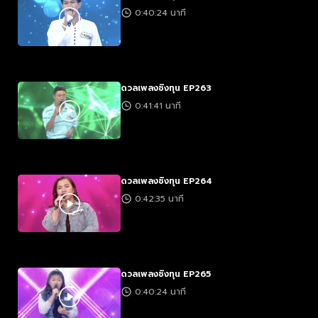
0:40:24 นาที
ดวลเพลงชิงทุน EP263
0:41:41 นาที
ดวลเพลงชิงทุน EP264
0:42:35 นาที
ดวลเพลงชิงทุน EP265
0:40:24 นาที