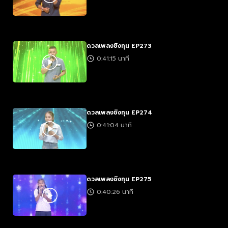
ดวลเพลงชิงทุน EP273
0:41:15 นาที
ดวลเพลงชิงทุน EP274
0:41:04 นาที
ดวลเพลงชิงทุน EP275
0:40:26 นาที