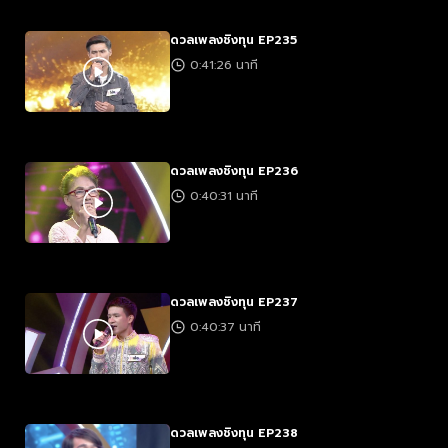
ดวลเพลงชิงทุน EP235
0:41:26 นาที
ดวลเพลงชิงทุน EP236
0:40:31 นาที
ดวลเพลงชิงทุน EP237
0:40:37 นาที
ดวลเพลงชิงทุน EP238