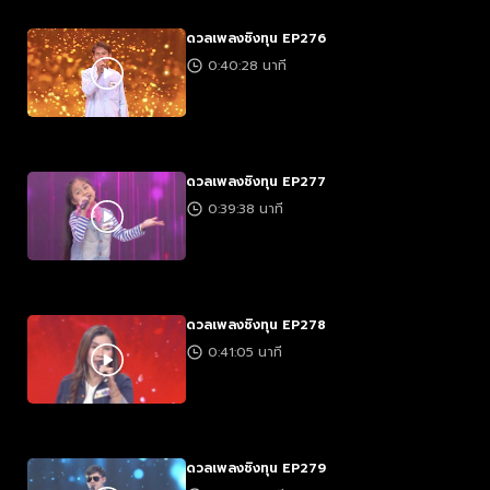
ดวลเพลงชิงทุน EP276
0:40:28 นาที
ดวลเพลงชิงทุน EP277
0:39:38 นาที
ดวลเพลงชิงทุน EP278
0:41:05 นาที
ดวลเพลงชิงทุน EP279