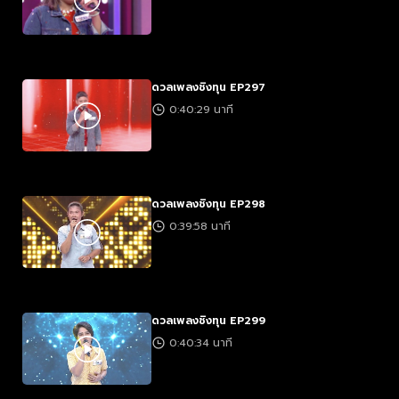
ดวลเพลงชิงทุน EP297
0:40:29 นาที
ดวลเพลงชิงทุน EP298
0:39:58 นาที
ดวลเพลงชิงทุน EP299
0:40:34 นาที