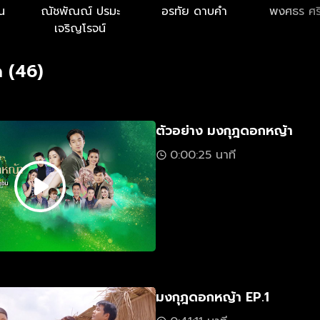
น
ณัชพัณณ์ ปรมะ
อรทัย ดาบคำ
พงศธร ศรี
เจริญโรจน์
 (46)
ตัวอย่าง มงกุฎดอกหญ้า
0:00:25 นาที
มงกุฎดอกหญ้า EP.1