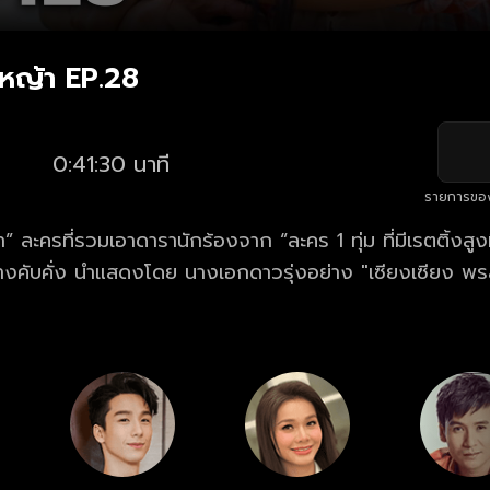
หญ้า EP.28
0:41:30 นาที
รายการขอ
ละครที่รวมเอาดารานักร้องจาก “ละคร 1 ทุ่ม ที่มีเรตติ้งสูง
ย่างคับคั่ง นำแสดงโดย นางเอกดาวรุ่งอย่าง "เซียงเซียง พ
ัณณ์" พระเอกหนุ่มหน้าใสขวัญใจคนดู...เรื่องราวความขัดแย้ง
ตกับนายทุนหน้าเลือดที่มุ่งแต่ผลประโยชน์ ทว่าน้องชายของเขา
มช่วยเหลือนักร้องสาวและเหล่าพี่น้องอย่างสุดกำลัง กลายเ
่เฮาที่น่าติดตาม!