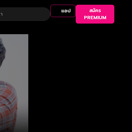
สมัคร
แอป
PREMIUM