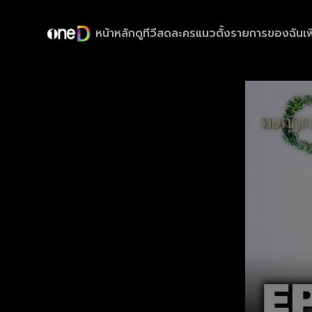
หน้าหลัก
ดูทีวีสด
ละครแนวตั้ง
รายการของฉัน
เพ