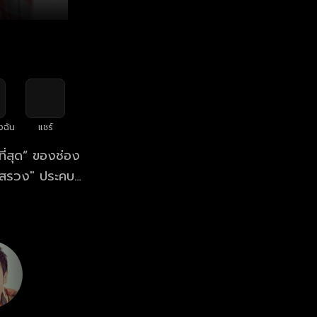
งฉัน
แชร์
ที่สุด” ของช่อง
รสรวง" ประคบคู่
ระหว่างพี่น้อง
กลับเห็นอก
ป็นสงครามเคล้า