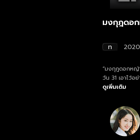
มงกุฎดอก
ท
2020
“มงกุฎดอกหญ้า” 
วัน 31 เอาไว้อ
กับ "ปีโป้ ณัชพ
ดูเพิ่มเติม
ชาวอีสานสู้ชีวิ
เห็นใจและพยายา
เสียงเพลงของหมู