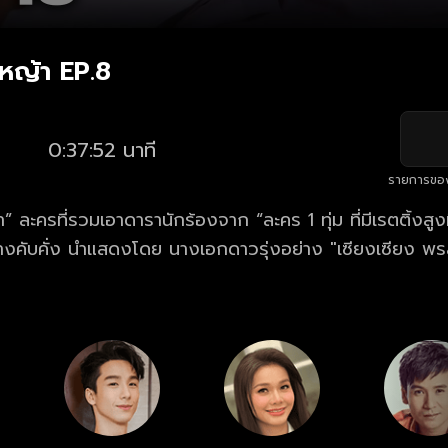
หญ้า EP.8
0:37:52 นาที
รายการขอ
ละครที่รวมเอาดารานักร้องจาก “ละคร 1 ทุ่ม ที่มีเรตติ้งสูง
ย่างคับคั่ง นำแสดงโดย นางเอกดาวรุ่งอย่าง "เซียงเซียง พ
ัณณ์" พระเอกหนุ่มหน้าใสขวัญใจคนดู...เรื่องราวความขัดแย้ง
ตกับนายทุนหน้าเลือดที่มุ่งแต่ผลประโยชน์ ทว่าน้องชายของเขา
มช่วยเหลือนักร้องสาวและเหล่าพี่น้องอย่างสุดกำลัง กลายเ
่เฮาที่น่าติดตาม!