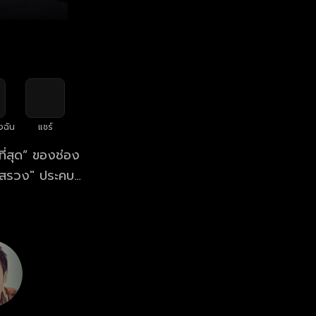
งฉัน
แชร์
ที่สุด” ของช่อง
รสรวง" ประคบคู่
ระหว่างพี่น้อง
กลับเห็นอก
ป็นสงครามเคล้า