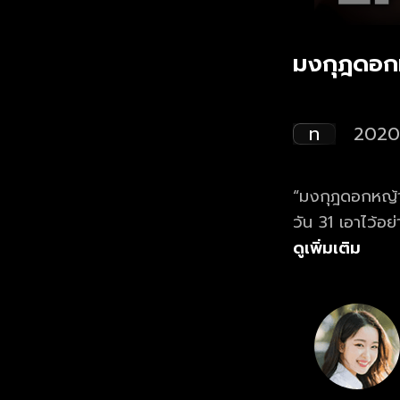
มงกุฎดอก
ท
2020
“มงกุฎดอกหญ้า” 
วัน 31 เอาไว้อ
กับ "ปีโป้ ณัชพ
ดูเพิ่มเติม
ชาวอีสานสู้ชีวิ
เห็นใจและพยายา
เสียงเพลงของหมู