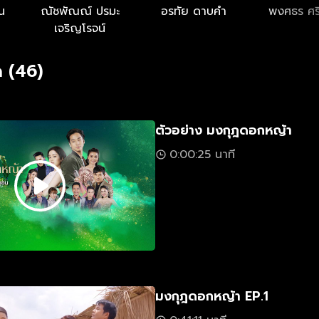
น
ณัชพัณณ์ ปรมะ
อรทัย ดาบคำ
พงศธร ศรี
เจริญโรจน์
 (46)
ตัวอย่าง มงกุฎดอกหญ้า
0:00:25 นาที
มงกุฎดอกหญ้า EP.1