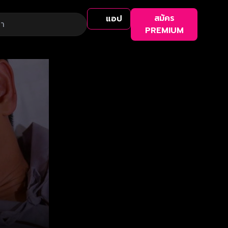
สมัคร
แอป
PREMIUM