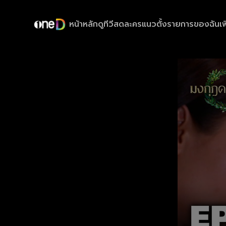
หน้าหลัก
ดูทีวีสด
ละครแนวตั้ง
รายการของฉัน
เพ