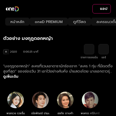
แอป
Playback
/
Mute
หน้าหลัก
oneD PREMIUM
ดูทีวีสด
ละครแนวตั้
Loaded
:
Rate
100.00%
ตัวอย่าง มงกุฎดอกหญ้า
ท
2020
0:00:25 นาที
รายการของฉัน
แชร์
“มงกุฎดอกหญ้า” ละครที่รวมเอาดารานักร้องจาก “ละคร 1 ทุ่ม ที่มีเรตติ้ง
สูงที่สุด” ของช่องวัน 31 เอาไว้อย่างคับคั่ง นำแสดงโดย นางเอกดาวรุ่ง
อย่าง "เซียงเซียง พรสรวง" ประคบคู่กับ "ปีโป้ ณัชพัณณ์" พระเอกหนุ่ม
ดูเพิ่มเติม
หน้าใสขวัญใจคนดู...เรื่องราวความขัดแย้งระหว่างพี่น้องชาวอีสานสู้ชีวิต
กับนายทุนหน้าเลือดที่มุ่งแต่ผลประโยชน์ ทว่าน้องชายของเขากลับเห็นอก
เห็นใจและพยายามช่วยเหลือนักร้องสาวและเหล่าพี่น้องอย่างสุดกำลัง
กลายเป็นสงครามเคล้าเสียงเพลงของหมู่เฮาที่น่าติดตาม!
พรสรวง รวยรื่น
ณัชพัณณ์ ปรมะ
อรทัย ดาบคำ
พงศธร ศรีจันทร์