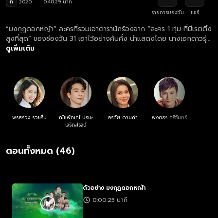
ท
2020
0:40:29 นาที
รายการของฉัน
แชร์
“มงกุฎดอกหญ้า” ละครที่รวมเอาดารานักร้องจาก “ละคร 1 ทุ่ม ที่มีเรตติ้ง
สูงที่สุด” ของช่องวัน 31 เอาไว้อย่างคับคั่ง นำแสดงโดย นางเอกดาวรุ่ง
อย่าง "เซียงเซียง พรสรวง" ประคบคู่กับ "ปีโป้ ณัชพัณณ์" พระเอกหนุ่ม
ดูเพิ่มเติม
หน้าใสขวัญใจคนดู...เรื่องราวความขัดแย้งระหว่างพี่น้องชาวอีสานสู้ชีวิต
กับนายทุนหน้าเลือดที่มุ่งแต่ผลประโยชน์ ทว่าน้องชายของเขากลับเห็นอก
เห็นใจและพยายามช่วยเหลือนักร้องสาวและเหล่าพี่น้องอย่างสุดกำลัง
กลายเป็นสงครามเคล้าเสียงเพลงของหมู่เฮาที่น่าติดตาม!
พรสรวง รวยรื่น
ณัชพัณณ์ ปรมะ
อรทัย ดาบคำ
พงศธร ศรีจันทร์
เจริญโรจน์
ตอนทั้งหมด (46)
ตัวอย่าง มงกุฎดอกหญ้า
0:00:25 นาที