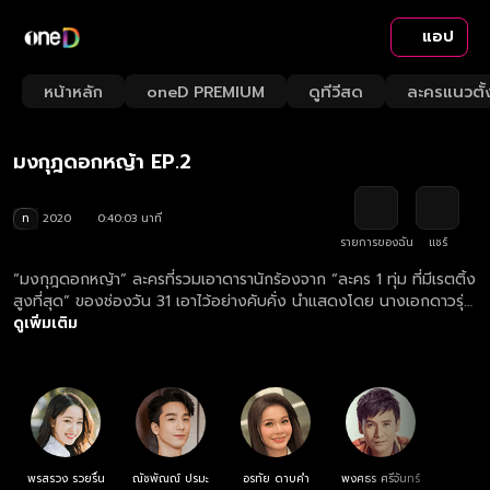
แอป
Play
Playback
Fullsc
Current
0:00
/
Duration
40:03
Mute
1x
หน้าหลัก
oneD PREMIUM
ดูทีวีสด
ละครแนวตั้
Loaded
:
Rate
0.25%
Time
มงกุฎดอกหญ้า
Play
มงกุฎดอกหญ้า EP.2
Video
ท
2020
0:40:03 นาที
รายการของฉัน
แชร์
“มงกุฎดอกหญ้า” ละครที่รวมเอาดารานักร้องจาก “ละคร 1 ทุ่ม ที่มีเรตติ้ง
สูงที่สุด” ของช่องวัน 31 เอาไว้อย่างคับคั่ง นำแสดงโดย นางเอกดาวรุ่ง
อย่าง "เซียงเซียง พรสรวง" ประคบคู่กับ "ปีโป้ ณัชพัณณ์" พระเอกหนุ่ม
ดูเพิ่มเติม
หน้าใสขวัญใจคนดู...เรื่องราวความขัดแย้งระหว่างพี่น้องชาวอีสานสู้ชีวิต
กับนายทุนหน้าเลือดที่มุ่งแต่ผลประโยชน์ ทว่าน้องชายของเขากลับเห็นอก
เห็นใจและพยายามช่วยเหลือนักร้องสาวและเหล่าพี่น้องอย่างสุดกำลัง
กลายเป็นสงครามเคล้าเสียงเพลงของหมู่เฮาที่น่าติดตาม!
พรสรวง รวยรื่น
ณัชพัณณ์ ปรมะ
อรทัย ดาบคำ
พงศธร ศรีจันทร์