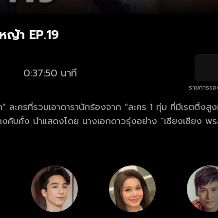
หญ้า EP.19
0:37:50 นาที
รายการขอ
ละครที่รวมเอาดารานักร้องจาก “ละคร 1 ทุ่ม ที่มีเรตติ้งสูง
ย่างคับคั่ง นำแสดงโดย นางเอกดาวรุ่งอย่าง "เซียงเซียง พ
ัณณ์" พระเอกหนุ่มหน้าใสขวัญใจคนดู...เรื่องราวความขัดแย้ง
ตกับนายทุนหน้าเลือดที่มุ่งแต่ผลประโยชน์ ทว่าน้องชายของเขา
มช่วยเหลือนักร้องสาวและเหล่าพี่น้องอย่างสุดกำลัง กลายเ
่เฮาที่น่าติดตาม!