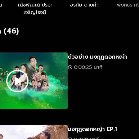
น
ณัชพัณณ์ ปรมะ
อรทัย ดาบคำ
พงศธร ศรี
เจริญโรจน์
 (46)
ตัวอย่าง มงกุฎดอกหญ้า
0:00:25 นาที
มงกุฎดอกหญ้า EP.1