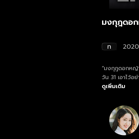
มงกุฎดอก
ท
2020
“มงกุฎดอกหญ้า” 
วัน 31 เอาไว้อ
กับ "ปีโป้ ณัชพ
ดูเพิ่มเติม
ชาวอีสานสู้ชีวิ
เห็นใจและพยายา
เสียงเพลงของหมู