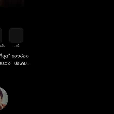
งฉัน
แชร์
ที่สุด” ของช่อง
รสรวง" ประคบคู่
ระหว่างพี่น้อง
กลับเห็นอก
ป็นสงครามเคล้า