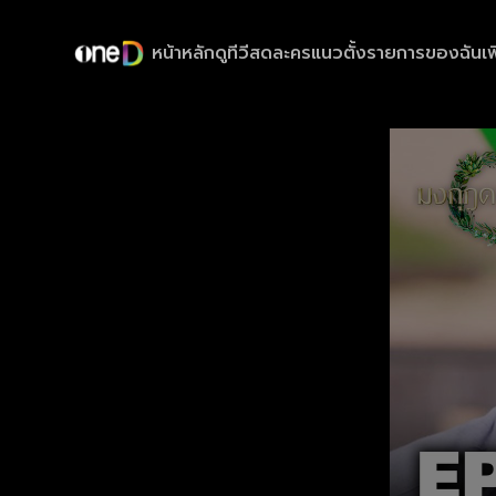
หน้าหลัก
ดูทีวีสด
ละครแนวตั้ง
รายการของฉัน
เพ