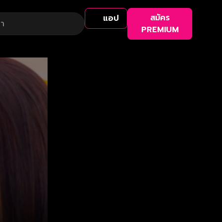
สมัคร
แอป
PREMIUM