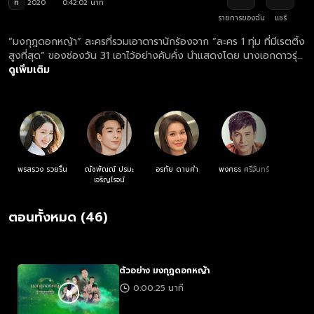
ท
2020
0:42:02 นาที
รายการของฉัน
แชร์
“มงกุฎดอกหญ้า” ละครที่รวมเอาดารานักร้องจาก “ละคร 1 ทุ่ม ที่มีเรตติ้ง
สูงที่สุด” ของช่องวัน 31 เอาไว้อย่างคับคั่ง นำแสดงโดย นางเอกดาวรุ่ง
อย่าง "เซียงเซียง พรสรวง" ประคบคู่กับ "ปีโป้ ณัชพัณณ์" พระเอกหนุ่ม
ดูเพิ่มเติม
หน้าใสขวัญใจคนดู...เรื่องราวความขัดแย้งระหว่างพี่น้องชาวอีสานสู้ชีวิต
กับนายทุนหน้าเลือดที่มุ่งแต่ผลประโยชน์ ทว่าน้องชายของเขากลับเห็นอก
เห็นใจและพยายามช่วยเหลือนักร้องสาวและเหล่าพี่น้องอย่างสุดกำลัง
กลายเป็นสงครามเคล้าเสียงเพลงของหมู่เฮาที่น่าติดตาม!
พรสรวง รวยรื่น
ณัชพัณณ์ ปรมะ
อรทัย ดาบคำ
พงศธร ศรีจันทร์
เจริญโรจน์
ตอนทั้งหมด (46)
ตัวอย่าง มงกุฎดอกหญ้า
0:00:25 นาที