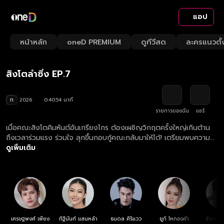
แอป
Play
Playback
Fullsc
Current
0:00
/
Duration
40:54
Mute
1x
หน้าหลัก
oneD PREMIUM
ดูทีวีสด
ละครแนวตั้
Loaded
:
Rate
0.24%
Time
สิงโตลำซิ่ง
Play
สิงโตลำซิ่ง EP.7
Video
ท
2026
0:40:54 นาที
รายการของฉัน
แชร์
เมื่อคณะสิงโตคิมหันต์อันเกรียงไกร ต้องเผชิญวิกฤตครั้งใหญ่เกินต้าน
ถึงเวลาร่วมแรง ร่วมใจ ลุกขึ้นกอบกู้คณะกลับมาให้ได้! เตรียมพบความ
ม่วนมันสไตล์ใหม่ ที่จะพาทุกคนซิ่งหน้าม้ากระจายไปพร้อมกัน
ดูเพิ่มเติม
เศรษฐพงศ์ เพียง
ทิฐินันท์ แสนหล้า
ธนดล ศิริแวว
ยูกิ ไหทองคำ
ชัยณรงค