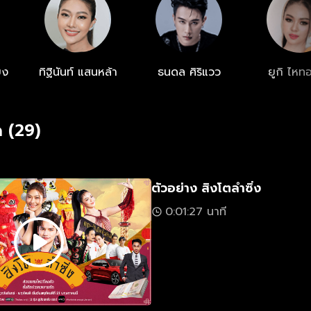
ยง
ทิฐินันท์ แสนหล้า
ธนดล ศิริแวว
ยูกิ ไหท
 (29)
ตัวอย่าง สิงโตลำซิ่ง
0:01:27 นาที