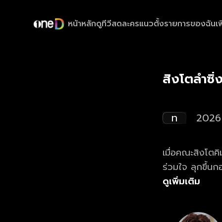
หน้าหลัก
ดูทีวีสด
ละครแนวตั้ง
รายการของฉัน
เพ
สิงโตลำซิ่
ท
2026
เมื่อคณะสิงโตคิมหั
ร่วมใจ ลุกขึ้นกอบกู้คณะกลับมาให้ได้!
ม้ากระจายไปพร
ดูเพิ่มเติม