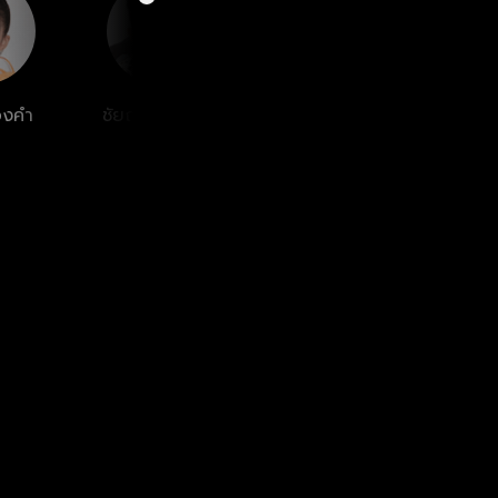
องคำ
ชัยณรงค์ โยธา
ภูริ หิรัญพฤกษ์
ศรุชา