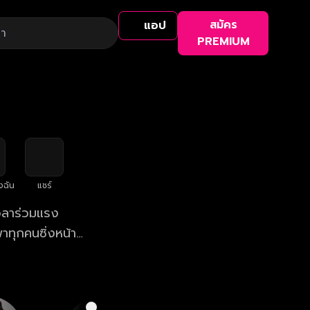
สมัคร
แอป
PREMIUM
งฉัน
แชร์