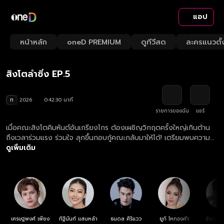
แอป
Playback
/
Mute
หน้าหลัก
oneD PREMIUM
ดูทีวีสด
ละครแนวตั้
Loaded
:
Rate
2.33%
สิงโตลำซิ่ง EP.5
ท
2026
0:42:30 นาที
รายการของฉัน
แชร์
เมื่อคณะสิงโตคิมหันต์อันเกรียงไกร ต้องเผชิญวิกฤตครั้งใหญ่เกินต้าน
ถึงเวลาร่วมแรง ร่วมใจ ลุกขึ้นกอบกู้คณะกลับมาให้ได้! เตรียมพบความ
ม่วนมันสไตล์ใหม่ ที่จะพาทุกคนซิ่งหน้าม้ากระจายไปพร้อมกัน
ดูเพิ่มเติม
เศรษฐพงศ์ เพียง
ทิฐินันท์ แสนหล้า
ธนดล ศิริแวว
ยูกิ ไหทองคำ
ชัยณรงค