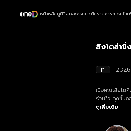
หน้าหลัก
ดูทีวีสด
ละครแนวตั้ง
รายการของฉัน
เพ
สิงโตลำซิ่
ท
2026
เมื่อคณะสิงโตคิมหั
ร่วมใจ ลุกขึ้นกอบกู้คณะกลับมาให้ได้!
ม้ากระจายไปพร
ดูเพิ่มเติม