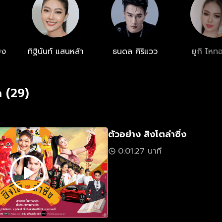
ยง
ทิฐินันท์ แสนหล้า
ธนดล ศิริแวว
ยูกิ ไหท
 (29)
ตัวอย่าง สิงโตลำซิ่ง
0:01:27 นาที