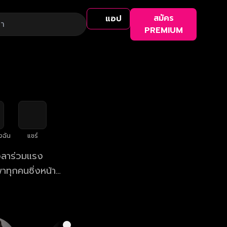
สมัคร
แอป
PREMIUM
งฉัน
แชร์