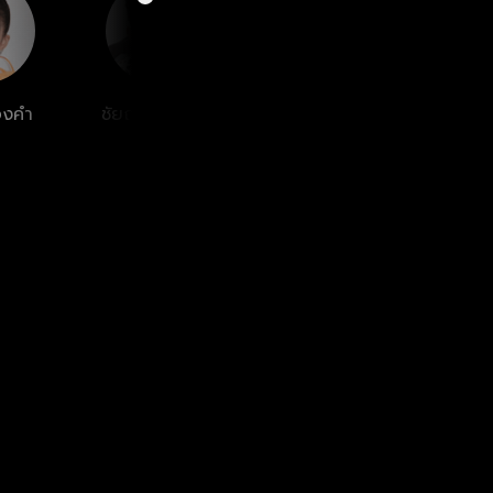
องคำ
ชัยณรงค์ โยธา
ภูริ หิรัญพฤกษ์
ศรุชา