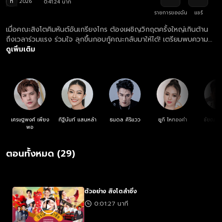
ท
2026
0:41:24 นาที
รายการของฉัน
แชร์
เมื่อคณะสิงโตคิมหันต์อันเกรียงไกร ต้องเผชิญวิกฤตครั้งใหญ่เกินต้าน
ถึงเวลาร่วมแรง ร่วมใจ ลุกขึ้นกอบกู้คณะกลับมาให้ได้! เตรียมพบความ
ม่วนมันสไตล์ใหม่ ที่จะพาทุกคนซิ่งหน้าม้ากระจายไปพร้อมกัน
ดูเพิ่มเติม
เศรษฐพงศ์ เพียง
ทิฐินันท์ แสนหล้า
ธนดล ศิริแวว
ยูกิ ไหทองคำ
ชัยณรงค
พอ
ตอนทั้งหมด (29)
ตัวอย่าง สิงโตลำซิ่ง
0:01:27 นาที