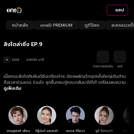
แอป
Playback
/
Mute
หน้าหลัก
oneD PREMIUM
ดูทีวีสด
ละครแนวตั้
Loaded
:
Rate
2.43%
สิงโตลำซิ่ง EP.9
ท
2026
0:40:50 นาที
รายการของฉัน
แชร์
เมื่อคณะสิงโตคิมหันต์อันเกรียงไกร ต้องเผชิญวิกฤตครั้งใหญ่เกินต้าน
ถึงเวลาร่วมแรง ร่วมใจ ลุกขึ้นกอบกู้คณะกลับมาให้ได้! เตรียมพบความ
ม่วนมันสไตล์ใหม่ ที่จะพาทุกคนซิ่งหน้าม้ากระจายไปพร้อมกัน
ดูเพิ่มเติม
เศรษฐพงศ์ เพียง
ทิฐินันท์ แสนหล้า
ธนดล ศิริแวว
ยูกิ ไหทองคำ
ชัยณรงค