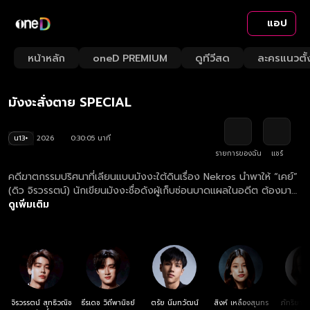
แอป
Playback
/
Mute
หน้าหลัก
oneD PREMIUM
ดูทีวีสด
ละครแนวตั้
Loaded
:
Rate
3.30%
มังงะสั่งตาย SPECIAL
น13+
2026
0:30:05 นาที
รายการของฉัน
แชร์
คดีฆาตกรรมปริศนาที่เลียนแบบมังงะใต้ดินเรื่อง Nekros นำพาให้ “เคย์”
(ดิว จิรวรรตน์) นักเขียนมังงะชื่อดังผู้เก็บซ่อนบาดแผลในอดีต ต้องมา
พัวพันกับการสืบสวนของ “ภัทร” (ธี ธีรเดช) นายตำรวจหนุ่มผู้ยึดมั่นใน
ดูเพิ่มเติม
ความถูกต้อง แม้ทั้งคู่จะมีมุมมองต่อความยุติธรรมที่แตกต่างกัน แต่ยิ่ง
สืบลึกลงไป พวกเขากลับค้นพบว่าชีวิตต่างเชื่อมโยงกับโศกนาฏกรรม
เดียวกัน เมื่อความจริงเบื้องหลังคดีเผยออกมา ทั้งเคย์และภัทรต้อง
เผชิญหน้ากับอดีตอันเจ็บปวด รวมถึงการตัดสินใจครั้งสำคัญระหว่าง
"การล้างแค้น" กับ "ความยุติธรรม" เรื่องราวเข้มข้นของมิตรภาพ ความ
เชื่อใจ และการต่อสู้กับด้านมืดในจิตใจ จึงเริ่มต้นขึ้น พร้อมปริศนาที่จะพา
ทุกคนมาหาคำตอบใน ซีรีส์ ‘Mr.Kill มังงะสั่งตาย’
จิรวรรตน์ สุทธิวณิช
ธีรเดช วิถีพานิชย์
ตรัย นิ่มทวัฒน์
สิงห์ เหลืองสุนทร
ภัทริยาก