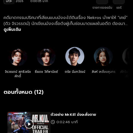
น13+
2026
0:00:05 นาที
รายการของฉัน
แชร์
คดีฆาตกรรมปริศนาที่เลียนแบบมังงะใต้ดินเรื่อง Nekros นำพาให้ “เคย์”
(ดิว จิรวรรตน์) นักเขียนมังงะชื่อดังผู้เก็บซ่อนบาดแผลในอดีต ต้องมา
พัวพันกับการสืบสวนของ “ภัทร” (ธี ธีรเดช) นายตำรวจหนุ่มผู้ยึดมั่นใน
ดูเพิ่มเติม
ความถูกต้อง แม้ทั้งคู่จะมีมุมมองต่อความยุติธรรมที่แตกต่างกัน แต่ยิ่ง
สืบลึกลงไป พวกเขากลับค้นพบว่าชีวิตต่างเชื่อมโยงกับโศกนาฏกรรม
เดียวกัน เมื่อความจริงเบื้องหลังคดีเผยออกมา ทั้งเคย์และภัทรต้อง
เผชิญหน้ากับอดีตอันเจ็บปวด รวมถึงการตัดสินใจครั้งสำคัญระหว่าง
"การล้างแค้น" กับ "ความยุติธรรม" เรื่องราวเข้มข้นของมิตรภาพ ความ
เชื่อใจ และการต่อสู้กับด้านมืดในจิตใจ จึงเริ่มต้นขึ้น พร้อมปริศนาที่จะพา
ทุกคนมาหาคำตอบใน ซีรีส์ ‘Mr.Kill มังงะสั่งตาย’
จิรวรรตน์ สุทธิวณิช
ธีรเดช วิถีพานิชย์
ตรัย นิ่มทวัฒน์
สิงห์ เหลืองสุนทร
ภัทริยาก
ศักดิ์
กังวา
ตอนทั้งหมด (12)
ตัวอย่าง Mr.Kill มังงะสั่งตาย
0:02:46 นาที