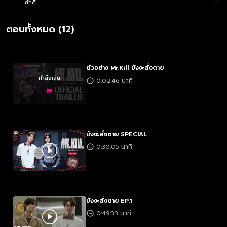
ศักดิ์
กังวา
ตอนทั้งหมด (12)
ตัวอย่าง Mr.Kill มังงะสั่งตาย
กำลังเล่น
0:02:46 นาที
มังงะสั่งตาย SPECIAL
0:30:05 นาที
มังงะสั่งตาย EP.1
0:49:33 นาที