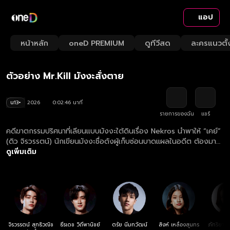
แอป
Play
Playback
Current
0:00
/
Duration
2:46
Mute
1x
หน้าหลัก
oneD PREMIUM
ดูทีวีสด
ละครแนวตั้
Loaded
:
Rate
3.57%
Time
Mr.Kill มังงะสั่งตาย
Play
ตัวอย่าง Mr.Kill มังงะสั่งตาย
Video
น13+
2026
0:02:46 นาที
รายการของฉัน
แชร์
คดีฆาตกรรมปริศนาที่เลียนแบบมังงะใต้ดินเรื่อง Nekros นำพาให้ “เคย์”
(ดิว จิรวรรตน์) นักเขียนมังงะชื่อดังผู้เก็บซ่อนบาดแผลในอดีต ต้องมา
พัวพันกับการสืบสวนของ “ภัทร” (ธี ธีรเดช) นายตำรวจหนุ่มผู้ยึดมั่นใน
ดูเพิ่มเติม
ความถูกต้อง แม้ทั้งคู่จะมีมุมมองต่อความยุติธรรมที่แตกต่างกัน แต่ยิ่ง
สืบลึกลงไป พวกเขากลับค้นพบว่าชีวิตต่างเชื่อมโยงกับโศกนาฏกรรม
เดียวกัน เมื่อความจริงเบื้องหลังคดีเผยออกมา ทั้งเคย์และภัทรต้อง
เผชิญหน้ากับอดีตอันเจ็บปวด รวมถึงการตัดสินใจครั้งสำคัญระหว่าง
"การล้างแค้น" กับ "ความยุติธรรม" เรื่องราวเข้มข้นของมิตรภาพ ความ
เชื่อใจ และการต่อสู้กับด้านมืดในจิตใจ จึงเริ่มต้นขึ้น พร้อมปริศนาที่จะพา
ทุกคนมาหาคำตอบใน ซีรีส์ ‘Mr.Kill มังงะสั่งตาย’
จิรวรรตน์ สุทธิวณิช
ธีรเดช วิถีพานิชย์
ตรัย นิ่มทวัฒน์
สิงห์ เหลืองสุนทร
ภัทริยาก