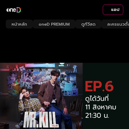
แอป
หน้าหลัก
oneD PREMIUM
ดูทีวีสด
ละครแนวตั้