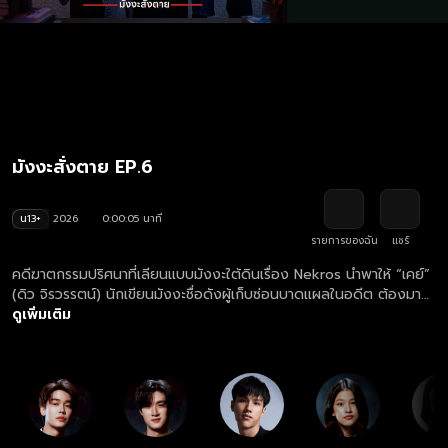
มังงะสั่งตาย EP.6
น13+
2026
0:00:05 นาที
รายการของฉัน
แชร์
คดีฆาตกรรมปริศนาที่เลียนแบบมังงะใต้ดินเรื่อง Nekros นำพาให้ “เคย์”
(ดิว จิรวรรตน์) นักเขียนมังงะชื่อดังผู้เก็บซ่อนบาดแผลในอดีต ต้องมา
พัวพันกับการสืบสวนของ “ภัทร” (ธี ธีรเดช) นายตำรวจหนุ่มผู้ยึดมั่นใน
ดูเพิ่มเติม
ความถูกต้อง แม้ทั้งคู่จะมีมุมมองต่อความยุติธรรมที่แตกต่างกัน แต่ยิ่ง
สืบลึกลงไป พวกเขากลับค้นพบว่าชีวิตต่างเชื่อมโยงกับโศกนาฏกรรม
เดียวกัน เมื่อความจริงเบื้องหลังคดีเผยออกมา ทั้งเคย์และภัทรต้อง
เผชิญหน้ากับอดีตอันเจ็บปวด รวมถึงการตัดสินใจครั้งสำคัญระหว่าง
"การล้างแค้น" กับ "ความยุติธรรม" เรื่องราวเข้มข้นของมิตรภาพ ความ
เชื่อใจ และการต่อสู้กับด้านมืดในจิตใจ จึงเริ่มต้นขึ้น พร้อมปริศนาที่จะพา