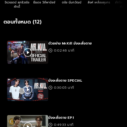
ทุกคนมาหาคำตอบใน ซีรีส์ ‘Mr.Kill มังงะสั่งตาย’
จิรวรรตน์ สุทธิวณิช
ธีรเดช วิถีพานิชย์
ตรัย นิ่มทวัฒน์
สิงห์ เหลืองสุนทร
ภัทริยาก
ศักดิ์
กังวา
ตอนทั้งหมด (12)
ตัวอย่าง Mr.Kill มังงะสั่งตาย
0:02:46 นาที
มังงะสั่งตาย SPECIAL
0:30:05 นาที
มังงะสั่งตาย EP.1
0:49:33 นาที