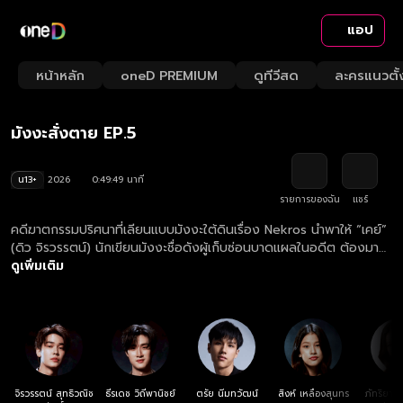
แอป
Playback
/
Mute
หน้าหลัก
oneD PREMIUM
ดูทีวีสด
ละครแนวตั้
Loaded
:
Rate
1.99%
มังงะสั่งตาย EP.5
น13+
2026
0:49:49 นาที
รายการของฉัน
แชร์
คดีฆาตกรรมปริศนาที่เลียนแบบมังงะใต้ดินเรื่อง Nekros นำพาให้ “เคย์”
(ดิว จิรวรรตน์) นักเขียนมังงะชื่อดังผู้เก็บซ่อนบาดแผลในอดีต ต้องมา
พัวพันกับการสืบสวนของ “ภัทร” (ธี ธีรเดช) นายตำรวจหนุ่มผู้ยึดมั่นใน
ดูเพิ่มเติม
ความถูกต้อง แม้ทั้งคู่จะมีมุมมองต่อความยุติธรรมที่แตกต่างกัน แต่ยิ่ง
สืบลึกลงไป พวกเขากลับค้นพบว่าชีวิตต่างเชื่อมโยงกับโศกนาฏกรรม
เดียวกัน เมื่อความจริงเบื้องหลังคดีเผยออกมา ทั้งเคย์และภัทรต้อง
เผชิญหน้ากับอดีตอันเจ็บปวด รวมถึงการตัดสินใจครั้งสำคัญระหว่าง
"การล้างแค้น" กับ "ความยุติธรรม" เรื่องราวเข้มข้นของมิตรภาพ ความ
เชื่อใจ และการต่อสู้กับด้านมืดในจิตใจ จึงเริ่มต้นขึ้น พร้อมปริศนาที่จะพา
ทุกคนมาหาคำตอบใน ซีรีส์ ‘Mr.Kill มังงะสั่งตาย’
จิรวรรตน์ สุทธิวณิช
ธีรเดช วิถีพานิชย์
ตรัย นิ่มทวัฒน์
สิงห์ เหลืองสุนทร
ภัทริยาก