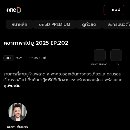
แอป
Playback
/
Mute
หน้าหลัก
oneD PREMIUM
ดูทีวีสด
ละครแนวตั้
Loaded
:
Rate
2.42%
คชาภาพาไปมู 2025 EP.202
น13+
2025
0:40:59 นาที
รายการของฉัน
แชร์
รายการที่สายมูห้ามพลาด จะพาคุณออกเดินทางท่องเที่ยวและตามรอย
เรื่องราวอันน่าทึ่งกับปาฏิหาริย์ที่เกิดจากแรงศรัทธาของผู้คน พร้อมแนะนำ
ทริคการมูที่ถูกต้อง ให้ปังไปด้วยกัน พร้อมกับ มดดำ คชาภา ดูย้อนหลัง
ดูเพิ่มเติม
รายการ คชาภาพาไปมู ตอนใหม่ล่าสุด ทุกวันเสาร์ เวลา 20.00 น.
คชาภา ตันเจริญ