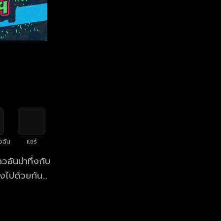
งฉัน
แชร์
อันน่าทึ่งกับ
ังไปด้วยกัน