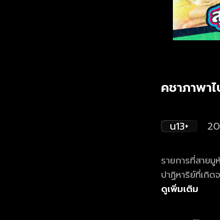
คชาภาพาไป
น13+
20
รายการที่สายมู
ปาฏิหาริย์ที่เก
พร้อมกับ มดดำ คชาภา ดูย้อนหลังรายการ คชาภาพาไปมู ตอน
ดูเพิ่มเติม
20.00 น.