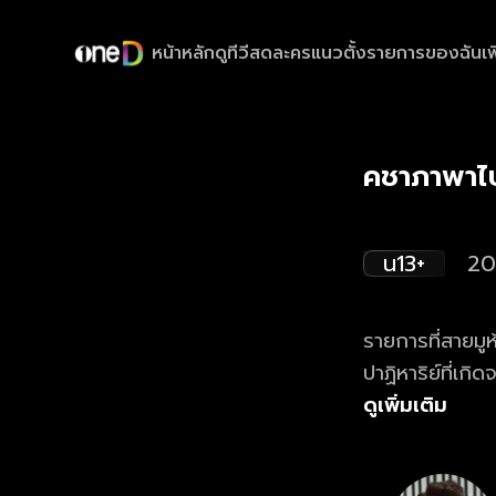
หน้าหลัก
ดูทีวีสด
ละครแนวตั้ง
รายการของฉัน
เพ
คชาภาพาไ
น13+
20
รายการที่สายมู
ปาฏิหาริย์ที่เก
พร้อมกับ มดดำ คชาภา ดูย้อนหลังรายการ คชาภาพาไปมู ตอน
ดูเพิ่มเติม
20.00 น.