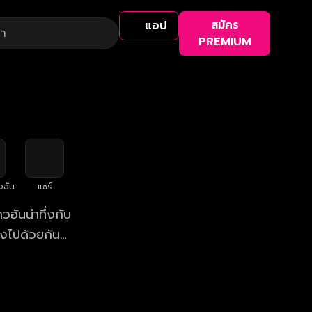
สมัคร
แอป
PREMIUM
งฉัน
แชร์
อันน่าทึ่งกับ
ังไปด้วยกัน