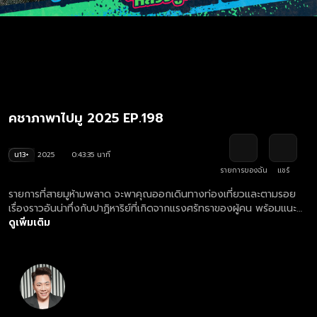
คชาภาพาไปมู 2025 EP.198
น13+
2025
0:43:35 นาที
รายการของฉัน
แชร์
รายการที่สายมูห้ามพลาด จะพาคุณออกเดินทางท่องเที่ยวและตามรอย
เรื่องราวอันน่าทึ่งกับปาฏิหาริย์ที่เกิดจากแรงศรัทธาของผู้คน พร้อมแนะนำ
ทริคการมูที่ถูกต้อง ให้ปังไปด้วยกัน พร้อมกับ มดดำ คชาภา ดูย้อนหลัง
ดูเพิ่มเติม
รายการ คชาภาพาไปมู ตอนใหม่ล่าสุด ทุกวันเสาร์ เวลา 20.00 น.