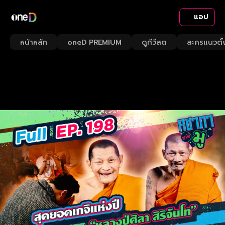
แอป
หน้าหลัก
oneD PREMIUM
ดูทีวีสด
ละครแนวตั้